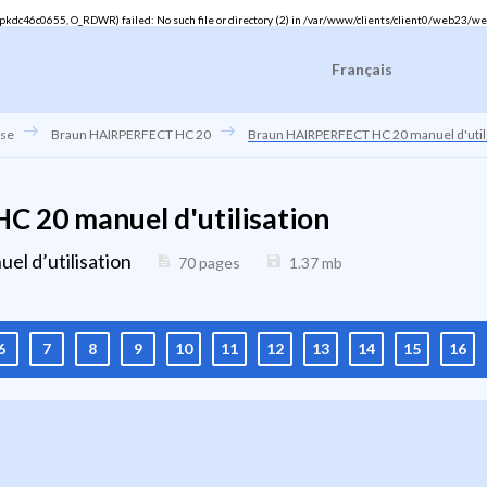
dc46c0655, O_RDWR) failed: No such file or directory (2) in
/var/www/clients/client0/web23/we
Français
use
Braun HAIRPERFECT HC 20
Braun HAIRPERFECT HC 20 manuel d'util
 20 manuel d'utilisation
el d’utilisation
70 pages
1.37
mb
6
7
8
9
10
11
12
13
14
15
16