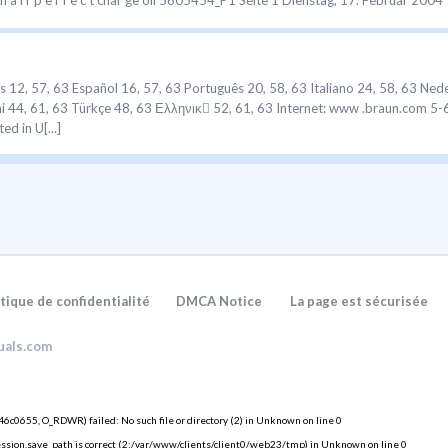
i r p e r f e c t char ge oil 5605454_P1 Seite 1 Dienstag, 17. Februar 2004 1
is 12, 57, 63 Español 16, 57, 63 Português 20, 58, 63 Italiano 24, 58, 63 Ne
i 44, 61, 63 Türkçe 48, 63 Ελληνικ 52, 61, 63 Internet: www .braun.com 
d in U[...]
01.04 12 11 13 oil 10 1 2 3 4 5 6 7 8 h a i r p e r f e c t charge off on 1 2 6 
 2004 1:52 13[...]
itique de confidentialité
DMCA Notice
La page est sécurisée
höchste Ansprüche an Qualität, Funktionalität und Design zu erfüllen. Wir w
t in der Nähe von mit Wasser gefüllten Behältern, z.B. Badewanne, Dusche, W
uals.com
655, O_RDWR) failed: No such file or directory (2) in
Unknown
on line
0
 session.save_path is correct (2;/var/www/clients/client0/web23/tmp) in
Unknown
on line
0