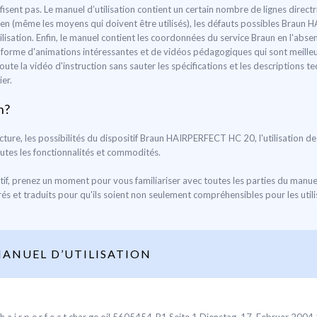
t pas. Le manuel d’utilisation contient un certain nombre de lignes directri
etien (même les moyens qui doivent être utilisés), les défauts possibles Bra
sation. Enfin, le manuel contient les coordonnées du service Braun en l'absen
la forme d'animations intéressantes et de vidéos pédagogiques qui sont meilleu
 toute la vidéo d'instruction sans sauter les spécifications et les descripti
er.
n?
ructure, les possibilités du dispositif Braun HAIRPERFECT HC 20, l'utilisation 
utes les fonctionnalités et commodités.
tif, prenez un moment pour vous familiariser avec toutes les parties du man
rés et traduits pour qu'ils soient non seulement compréhensibles pour les utili
ANUEL D’UTILISATION