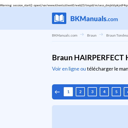
Warning
: session_start(): open(/var/www/clients/client0/web23/tmp/d/m/sess_dmjkt6pkjrdf4ippk
BKManuals.com
Braun
Braun Tonde
Braun HAIRPERFECT HC
Voir en ligne ou
télécharger le manu
1
2
3
4
5