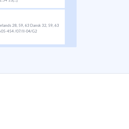
:54 13[...]
derlands 28, 59, 63 Dansk 32, 59, 63
5-605-454 /07/II-04/G2
7 8 3 4 5 9 AB C oil oil clean & oil D
ünschen Ihnen mit Ihrem neuen Braun
aschbecken, verwenden. • Netzkabel