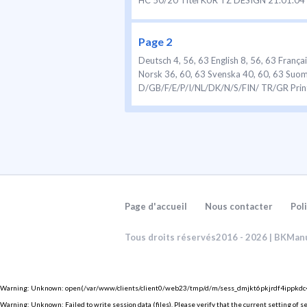
HC 50/20 Titel KUR TZ DESIGN 21.01.04 h a 
Page 2
Deutsch 4, 56, 63 English 8, 56, 63 França
Norsk 36, 60, 63 Svenska 40, 60, 63 Suom
D/GB/F/E/P/I/NL/DK/N/S/FIN/ TR/GR Printe
Page 3
oil oil HC 50/20 mn-Explo KUR TZ DESIGN 20.
5605454_P3 Seite 1 Dienstag, 17. Februar
Page 4
Page d'accueil
Nous contacter
Pol
4 Unsere Produkte werden hergestellt, um 
Haarschneider viel Freude. Wichtig • Nich
Tous droits réservés2016 - 2026 | BKMan
nicht um das Gerät wickeln. • N[...]
Warning
: Unknown: open(/var/www/clients/client0/web23/tmp/d/m/sess_dmjkt6pkjrdf4ippkdc46c0
Page 5
Warning
: Unknown: Failed to write session data (files). Please verify that the current setting of