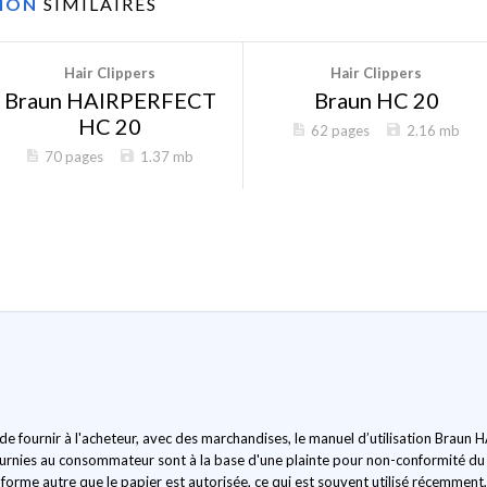
TION
SIMILAIRES
Hair Clippers
Hair Clippers
Braun HAIRPERFECT
Braun HC 20
HC 20
62 pages
2.16 mb
70 pages
1.37 mb
n de fournir à l'acheteur, avec des marchandises, le manuel d’utilisation Br
 fournies au consommateur sont à la base d'une plainte pour non-conformité du
ne forme autre que le papier est autorisée, ce qui est souvent utilisé récemment