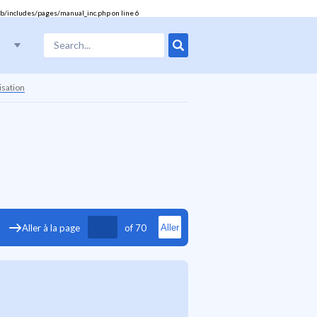
b/includes/pages/manual_inc.php
on line
6
isation
17
18
19
20
21
22
23
24
25
26
27
Aller à la page
of
70
Aller