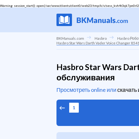
Warning
: session_start(): open(/var/www/clients/client0/web23/tmp/k/v/sess_kvh4t3qk7pn0rl2f7r
BKManuals.com
Hasbro
Hasbro Робо
Hasbro Star Wars Darth Vader Voice Changer 8
Hasbro Star Wars Dar
обслуживания
Просмотреть online или
скачать
1