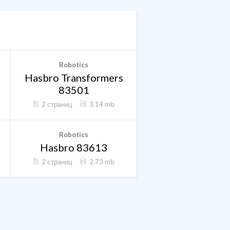
Robotics
Hasbro Transformers
83501
2 страниц
3.14 mb
Robotics
Hasbro 83613
2 страниц
2.73 mb