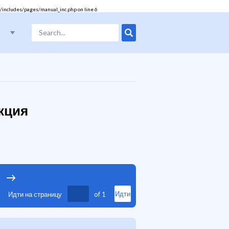
/includes/pages/manual_inc.php
on line
6
укция
Идти на страницу
of
1
Идти