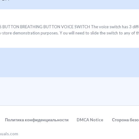
TTON BREATHING BUTTON VOICE SWITCH The voice switch has 3 different 
n-store demonstration purposes. Y ou will need to slide the switch to any of the
Политика конфиденциальности
DMCA Notice
Сторона безо
nuals.com