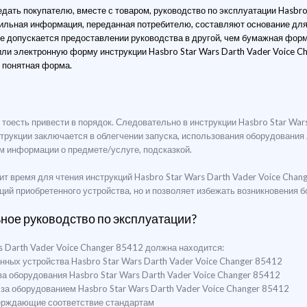
ать покупателю, вместе с товаром, руководство по эксплуатации Hasbro 
ильная информация, переданная потребителю, составляют основание для
е допускается предоставлении руководства в другой, чем бумажная форме
ли электронную форму инструкции Hasbro Star Wars Darth Vader Voice 
и понятная форма.
", тоесть привести в порядок. Следовательно в инструкции Hasbro Star Wa
струкции заключается в облегчении запуска, использования оборудовани
м информации о предмете/услуге, подсказкой.
т время для чтения инструкций Hasbro Star Wars Darth Vader Voice Chan
ций приобретенного устройства, но и позволяет избежать возникновения 
ьное руководство по эксплуатации?
s Darth Vader Voice Changer 85412 должна находится:
нных устройства Hasbro Star Wars Darth Vader Voice Changer 85412
ва оборудования Hasbro Star Wars Darth Vader Voice Changer 85412
 за оборудованием Hasbro Star Wars Darth Vader Voice Changer 85412
верждающие соответствие стандартам