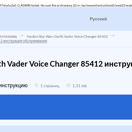
6ufui2c0, O_RDWR) failed: No such file or directory (2) in
/var/www/clients/client0/web23/web
Русский
тотехника
Hasbro Star Wars Darth Vader Voice Changer 85412
5412 инструкция обслуживания
th Vader Voice Changer 85412 инстр
 инструкцию
1 страниц
1.31
mb