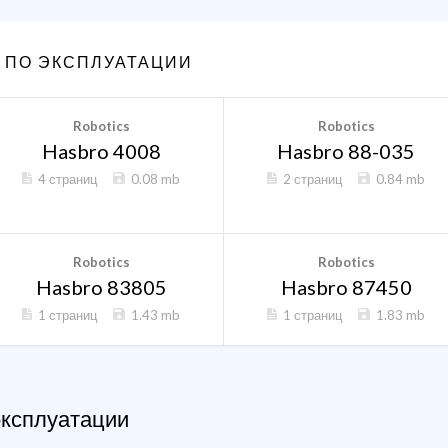
 ПО ЭКСПЛУАТАЦИИ
Robotics
Robotics
Hasbro 4008
Hasbro 88-035
4 страниц
0.08 mb
2 страниц
0.84 mb
Robotics
Robotics
Hasbro 83805
Hasbro 87450
1 страниц
1.43 mb
1 страниц
1.83 mb
эксплуатации