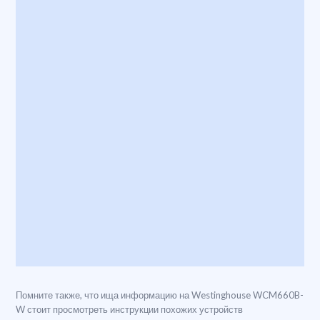
Помните также, что ища информацию на Westinghouse WCM660B-
W стоит просмотреть инструкции похожих устройств