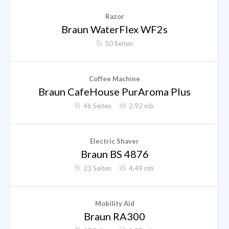
Razor
Braun WaterFlex WF2s
50 Seiten
Coffee Machine
Braun CafeHouse PurAroma Plus
46 Seiten
2.92 mb
Electric Shaver
Braun BS 4876
23 Seiten
4.49 mb
Mobility Aid
Braun RA300