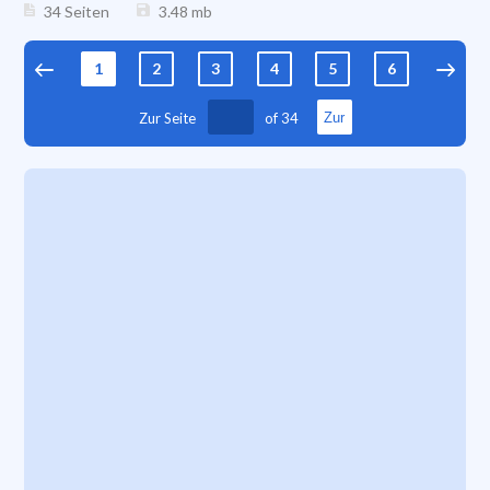
34 Seiten
3.48
mb
1
2
3
4
5
6
7
Zur Seite
of
34
Zur