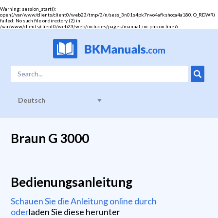
Warning
: session_start():
open(/var/www/clients/client0/web23/tmp/3/n/sess_3n01s4pk7nvo4afkshoca4a180, O_RDWR)
failed: No such file or directory (2) in
/var/www/clients/client0/web23/web/includes/pages/manual_inc.php
on line
6
Deutsch
Braun G 3000
Bedienungsanleitung
Schauen Sie die Anleitung online durch
oder
laden Sie diese herunter