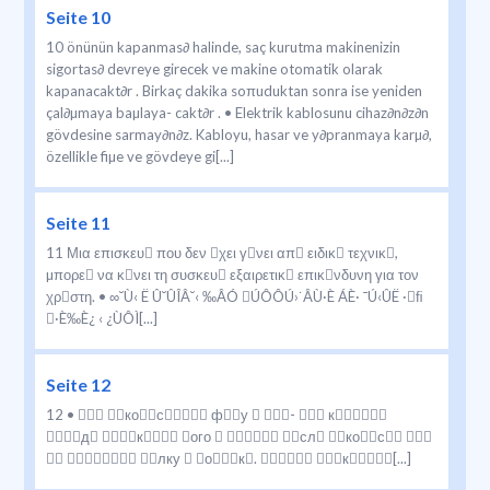
Seite 10
10 önünün kapanmas∂ halinde, saç kurutma makinenizin
sigortas∂ devreye girecek ve makine otomatik olarak
kapanacakt∂r . Birkaç dakika soπuduktan sonra ise yeniden
çal∂µmaya baµlaya- cakt∂r . • Elektrik kablosunu cihaz∂n∂z∂n
gövdesine sarmay∂n∂z. Kabloyu, hasar ve y∂pranmaya karµ∂,
özellikle fiµe ve gövdeye gi[...]
Seite 11
11 Μια επισκευ που δεν χει γνει απ ειδικ τεχνικ,
µπορε να κνει τη συσκευ εξαιρετικ επικνδυνη για τον
χρστη. • ∞˘Ù‹ Ë Û˘ÛÎÂ˘‹ ‰ÂÓ ÚÔÔÚ›˙ÂÙ·È ÁÈ· ¯Ú‹ÛË ·ﬁ
·È‰È¿ ‹ ¿ÙÔÌ[...]
Seite 12
12 •  кос фу  -  к
д к ого   сл кос 
  лку  ок.  к[...]