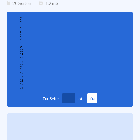
20 Seiten
1.2
mb
1
2
3
4
5
6
7
8
9
10
11
12
13
14
15
16
17
18
19
20
Zur Seite
of
Zur