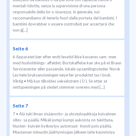
mentali ridotte, senza la supervisione di una persona
responsabile della lor o sicurezza. In generale, noi
raccomandiamo di tenerlo fuori dalla portata dei bambini. I
bambini dovrebber o essere controllati per accertarsi che
non g[...]
Seite 6
6 Apparatet bør efter endt levetid ikke kasseres sam- men
med husholdnings- affaldet. Bortskaffelse kan ske på et Braun
Servicecenter eller passende, lokale opsamlingssteder. Norsk
Les hele bruksanvisningen nøye før produktet tas i bruk.
Viktig • Må kun tilkobles vekselstrøm ( Ù ). Se etter at
nettspenningen på stedet stemmer overens med [...]
Seite 7
7 • Älä tuki ilman sisäänotto- ja ulostuloaukkoja kuivaimen
olles- sa päällä. Mikäli jompi kumpi aukoista on tukittuna,
hiusten- kuivain kytkeytyy automaat- tisesti pois päältä.
Muutaman minuutin jäähtymisajan jälkeen laite käynnistyy