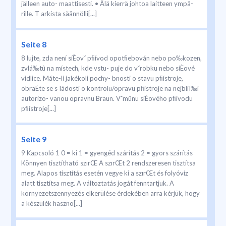
jälleen auto- maattisesti. • Älä kierrä johtoa laitteen ympä-
rille. T arkista säännölli[...]
Seite 8
8 lujte, zda není síÈov˘ pﬁívod opotﬁebován nebo po‰kozen,
zvlá‰tû na místech, kde vstu- puje do v˘robku nebo síÈové
vidlice. Máte-li jakékoli pochy- bnosti o stavu pﬁístroje,
obraÈte se s Ïádostí o kontrolu/opravu pﬁístroje na nejbliÏ‰í
autorizo- vanou opravnu Braun. V˘mûnu síÈového pﬁívodu
pﬁístroje[...]
Seite 9
9 Kapcsoló 1 0 = ki 1 = gyengéd szárítás 2 = gyors szárítás
Könnyen tisztítható szırŒ A szırŒt 2 rendszeresen tisztítsa
meg. Alapos tisztítás esetén vegye ki a szırŒt és folyóvíz
alatt tisztítsa meg. A változtatás jogát fenntartjuk. A
környezetszennyezés elkerülése érdekében arra kérjük, hogy
a készülék haszno[...]