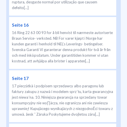
ruptura, desgaste normal por utilização que causem
defeito[...]
Seite 16
16 Ring 22 63 00 93 for å bli henvist til nærmeste autoriserte
Braun Service- verksted. NB For varer kjøpt i Norge har
kunden garanti i henhold til NEL’s Leverings- betingelser.
Svenska Garanti Vi garanterar denna produkt för två år från
och med inköpsdatum. Under garantitiden kommer vi utan
kostnad, att avhjälpa alla brister i apparaten[...]
Seite 17
17 pieczàtkà i podpisem sprzedawcy albo paragonu lub
faktury zakupu z nazwà i modelem sprz´tu, karta gwarancyjna
jest niewa˝na. 10. Niniejsza gwarancja na sprzedany towar
konsumpcyjny nie wy∏àcza, nie ogranicza ani nie zawiesza
uprawnieƒ Kupujàcego wynikajàcych z niezgodnoÊci towaru z
umowà. âesk ˘ Záruka Poskytujeme dvojletou záru[...]