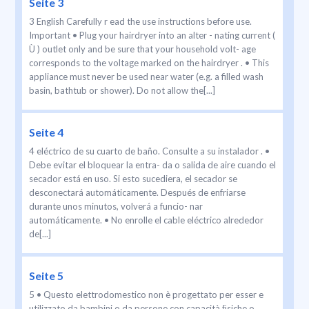
Seite 3
3 English Carefully r ead the use instructions before use.
Important • Plug your hairdryer into an alter - nating current (
Ù ) outlet only and be sure that your household volt- age
corresponds to the voltage marked on the hairdryer . • This
appliance must never be used near water (e.g. a filled wash
basin, bathtub or shower). Do not allow the[...]
Seite 4
4 eléctrico de su cuarto de baño. Consulte a su instalador . •
Debe evitar el bloquear la entra- da o salida de aire cuando el
secador está en uso. Si esto sucediera, el secador se
desconectará automáticamente. Después de enfriarse
durante unos minutos, volverá a funcio- nar
automáticamente. • No enrolle el cable eléctrico alrededor
de[...]
Seite 5
5 • Questo elettrodomestico non è progettato per esser e
utilizzato da bambini o da persone con capacità ﬁsiche o