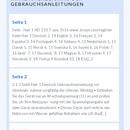
GEBRAUCHSANLEITUNGEN
Seite 1
Satin · Hair 1 HD 110 T ype 3516 www .braun.com/register
Satin Hair 1 Deutsch 2, 14 English 3, 14 Français 3, 14
Español 3, 14 Português 4, 14 Italiano 4, 15 Nederlands 5, 15
Dansk 5, 15 Norsk 6, 15 Svenska 6, 16 Suomi 6, 16 Polski 7,
16 âesk˘ 7, 17 Slovensk˘ 8, 17 Magyar 8, 17 Hrvatski 9, 17
Slovenski 9, 18 Türkçe 9 Românå 10, 18 Ελλ[...]
Seite 2
2 1 2 Satin Hair 1 Deutsch Gebrauchsanweisung vor
Inbetrieb- nahme sorgfältig dur chlesen. Wichtig • Schließen
Sie das Gerät nur an W echselspannung ( Ù ) an und prüfen
Sie, ob Ihre Netzspan- nung mit der Spannungsangabe auf
dem Gerät übereinstimmt. • Dieses Gerät darf nicht in der
Nähe von mit Wasser gefüllten Behältern wie z.B. Bad[...]