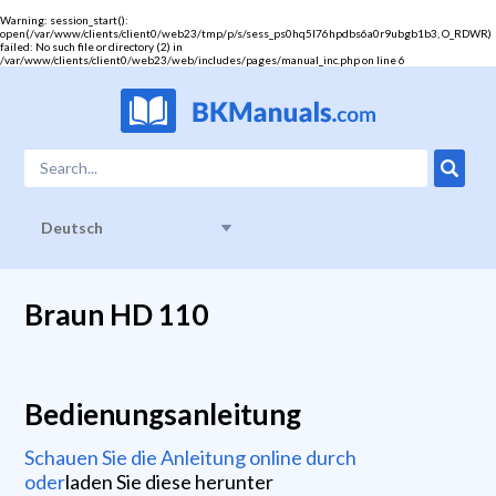
Warning
: session_start():
open(/var/www/clients/client0/web23/tmp/p/s/sess_ps0hq5l76hpdbs6a0r9ubgb1b3, O_RDWR)
failed: No such file or directory (2) in
/var/www/clients/client0/web23/web/includes/pages/manual_inc.php
on line
6
Deutsch
Braun HD 110
Bedienungsanleitung
Schauen Sie die Anleitung online durch
oder
laden Sie diese herunter