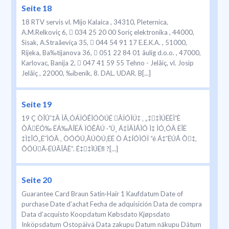
Seite 18
18 RTV servis vl. Mijo Kalaica , 34310, Pleternica,
A.M.Relkoviç 6,  034 25 20 00 Soriç elektronika , 44000,
Sisak, A.Straãeviça 35,  044 54 91 17 E.E.K.A. , 51000,
Rijeka, Ba‰tijanova 36,  051 22 84 01 âulig d.o.o. , 47000,
Karlovac, Banija 2,  047 41 59 55 Tehno - Jelãiç, vl. Josip
Jelãiç , 22000, ‰ibenik, 8. DAL. UDAR. B[...]
Seite 19
19 Ç ÒÎÛ˜‡Â ÌÂ‚ÓÁÏÓÊÌÓÒÚË ÂÏÓÌÚ‡ ‚ „‡‡ÌÚËÈÌ˚È
ÔÂËÓ‰ ËÁ‰ÂÎËÂ ÏÓÊÂÚ ·˚Ú¸ Á‡ÏÂÌÂÌÓ Ì‡ ÌÓ‚ÓÂ ËÎË
‡Ì‡ÎÓ„Ë˜ÌÓÂ ‚ ÒÓÓÚ‚ÂÚÒÚ‚ËË Ò Á‡ÍÓÌÓÏ “é Á‡˘ËÚÂ Ô‡‚
ÔÓÚÂ·ËÚÂÎÂÈ”. É‡‡ÌÚËﬂ ?[...]
Seite 20
Guarantee Card Braun Satin·Hair 1 Kaufdatum Date of
purchase Date d’achat Fecha de adquisición Data de compra
Data d’acquisto Koopdatum Købsdato Kjøpsdato
Inköpsdatum Ostopäivä Data zakupu Datum nákupu Dátum