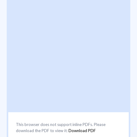
This browser does not support inline PDFs. Please
download the PDF to view it:
Download PDF