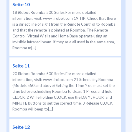
Seite 10
18 iRobot Roomba 500 Series For more detailed
information, visit: www .irobot.com 19 TIP: Check that there
is a dir ect line of sight from the Remote Contr ol to Roomba
and that the remote is pointed at Roomba. The Remote
Control, Virtual W alls and Home Base operate using an
invisible infrared beam. If they ar e all used in the same area,
Roomba m[...]
Seite 11
20 iRobot Roomba 500 Series For more detailed
information, visit: www .irobot.com 21 Scheduling Roomba
(Models 550 and above) Setting the Time Y ou must set the
time before scheduling Roomba to clean. 1 Pr ess and hold
CLOCK. 2 While holding CLOCK, use the DA Y , HOUR, and
MINUTE buttons to set the correct time. 3 Release CLOCK.
Roomba will beep to[...]
Seite 12