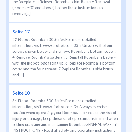
the faceplate. 4 Reinsert Roomba’ s bin. Battery Removal
(models 500 and above) Follow these instructions to
remove[...]
Seite 17
32 iRobot Roomba 500 Series For more detailed
information, visit: www .irobot.com 33 3 Unscr ew the four
screws shown below and r emove Roomba’ s bottom cover .
4 Remove Roomba’ s battery . 5 Reinstall Roomba’ s battery
with the iRobot logo facing up. 6 Replace Roomba’ s bottom
cover and the four screws. 7 Replace Roomba’ s side brush
and[...]
Seite 18
34 iRobot Roomba 500 Series For more detailed
information, visit: www .irobot.com 35 Always exercise
caution when operating your Roomba. T o r educe the risk of
injury or damage, keep these safety precautions in mind when
setting up, using and maintaining Roomba: GENERAL SAFETY
INSTRUCTIONS • Read all safety and operating instructions