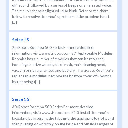
oh” sound followed by a series of beeps or a narrated voice.
The troubleshooting light will also blink. Refer to the chart
below to resolve Roomba’ s problem. If the problem is not
[...]
Seite 15
28 iRobot Roomba 500 Series For more detailed
information, visit: www .irobot.com 29 Replaceable Modules
Roomba has a number of modules that can be replaced,
including its drive wheels, side brush, main cleaning head,
vacuum bin, caster wheel, and battery . T o access Roomba’ s
replaceable modules, r emove the bottom cover of Roomba
by removing t[...]
Seite 16
30 iRobot Roomba 500 Series For more detailed
information, visit: www .irobot.com 31 3 Install Roomba’ s
faceplate by inserting the tabs into the appropriate slots, and
then pushing down ﬁrmly on the inside and outsides edges of