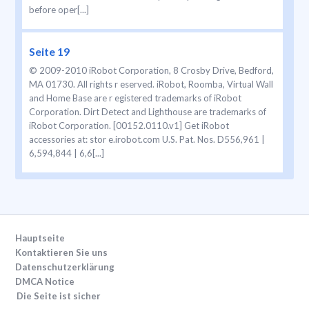
before oper[...]
Seite 19
© 2009-2010 iRobot Corporation, 8 Crosby Drive, Bedford,
MA 01730. All rights r eserved. iRobot, Roomba, Virtual Wall
and Home Base are r egistered trademarks of iRobot
Corporation. Dirt Detect and Lighthouse are trademarks of
iRobot Corporation. [00152.0110.v1] Get iRobot
accessories at: stor e.irobot.com U.S. Pat. Nos. D556,961 |
6,594,844 | 6,6[...]
Hauptseite
Kontaktieren Sie uns
Datenschutzerklärung
DMCA Notice
Die Seite ist sicher