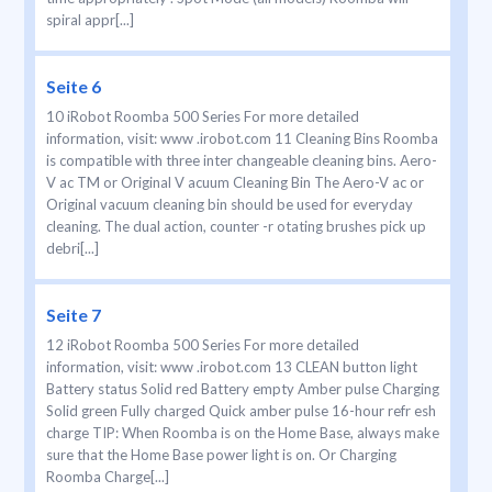
spiral appr[...]
Seite 6
10 iRobot Roomba 500 Series For more detailed
information, visit: www .irobot.com 11 Cleaning Bins Roomba
is compatible with three inter changeable cleaning bins. Aero-
V ac TM or Original V acuum Cleaning Bin The Aero-V ac or
Original vacuum cleaning bin should be used for everyday
cleaning. The dual action, counter -r otating brushes pick up
debri[...]
Seite 7
12 iRobot Roomba 500 Series For more detailed
information, visit: www .irobot.com 13 CLEAN button light
Battery status Solid red Battery empty Amber pulse Charging
Solid green Fully charged Quick amber pulse 16-hour refr esh
charge TIP: When Roomba is on the Home Base, always make
sure that the Home Base power light is on. Or Charging
Roomba Charge[...]