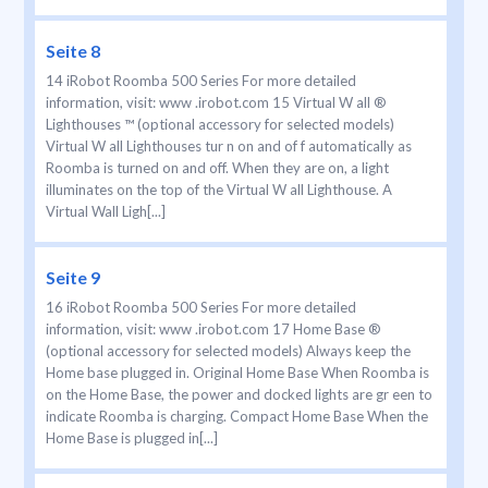
Seite 8
14 iRobot Roomba 500 Series For more detailed
information, visit: www .irobot.com 15 Virtual W all ®
Lighthouses ™ (optional accessory for selected models)
Virtual W all Lighthouses tur n on and of f automatically as
Roomba is turned on and off. When they are on, a light
illuminates on the top of the Virtual W all Lighthouse. A
Virtual Wall Ligh[...]
Seite 9
16 iRobot Roomba 500 Series For more detailed
information, visit: www .irobot.com 17 Home Base ®
(optional accessory for selected models) Always keep the
Home base plugged in. Original Home Base When Roomba is
on the Home Base, the power and docked lights are gr een to
indicate Roomba is charging. Compact Home Base When the
Home Base is plugged in[...]