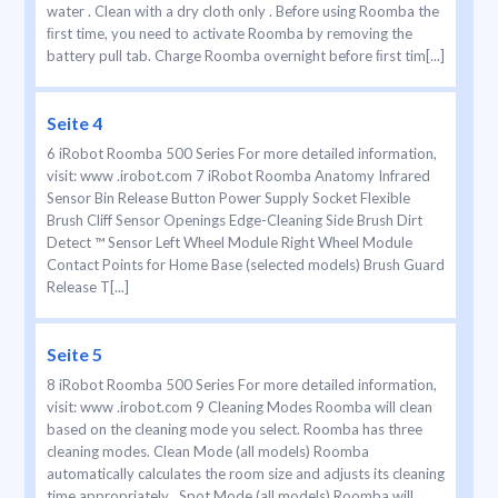
water . Clean with a dry cloth only . Before using Roomba the
ﬁrst time, you need to activate Roomba by removing the
battery pull tab. Charge Roomba overnight before ﬁrst tim[...]
Seite 4
6 iRobot Roomba 500 Series For more detailed information,
visit: www .irobot.com 7 iRobot Roomba Anatomy Infrared
Sensor Bin Release Button Power Supply Socket Flexible
Brush Cliff Sensor Openings Edge-Cleaning Side Brush Dirt
Detect ™ Sensor Left Wheel Module Right Wheel Module
Contact Points for Home Base (selected models) Brush Guard
Release T[...]
Seite 5
8 iRobot Roomba 500 Series For more detailed information,
visit: www .irobot.com 9 Cleaning Modes Roomba will clean
based on the cleaning mode you select. Roomba has three
cleaning modes. Clean Mode (all models) Roomba
automatically calculates the room size and adjusts its cleaning
time appropriately . Spot Mode (all models) Roomba will