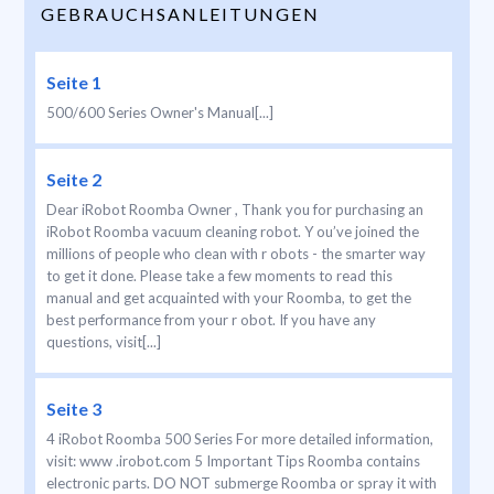
GEBRAUCHSANLEITUNGEN
Seite 1
500/600 Series Owner's Manual[...]
Seite 2
Dear iRobot Roomba Owner , Thank you for purchasing an
iRobot Roomba vacuum cleaning robot. Y ou’ve joined the
millions of people who clean with r obots - the smarter way
to get it done. Please take a few moments to read this
manual and get acquainted with your Roomba, to get the
best performance from your r obot. If you have any
questions, visit[...]
Seite 3
4 iRobot Roomba 500 Series For more detailed information,
visit: www .irobot.com 5 Important Tips Roomba contains
electronic parts. DO NOT submerge Roomba or spray it with