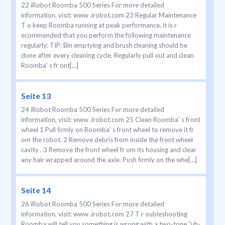
22 iRobot Roomba 500 Series For more detailed
information, visit: www .irobot.com 23 Regular Maintenance
T o keep Roomba running at peak performance, it is r
ecommended that you perform the following maintenance
regularly: TIP: Bin emptying and brush cleaning should be
done after every cleaning cycle. Regularly pull out and clean
Roomba’ s fr ont[...]
Seite 13
24 iRobot Roomba 500 Series For more detailed
information, visit: www .irobot.com 25 Clean Roomba’ s front
wheel 1 Pull ﬁrmly on Roomba’ s front wheel to remove it fr
om the robot. 2 Remove debris from inside the front wheel
cavity . 3 Remove the front wheel fr om its housing and clear
any hair wrapped around the axle. Push ﬁrmly on the whe[...]
Seite 14
26 iRobot Roomba 500 Series For more detailed
information, visit: www .irobot.com 27 T r oubleshooting
Roomba will tell you something is wrong with a two-tone “uh-