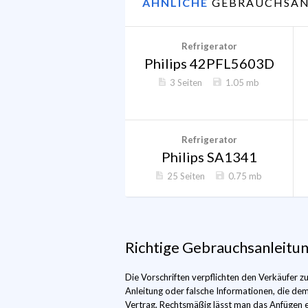
ÄHNLICHE
GEBRAUCHSAN
Refrigerator
Philips 42PFL5603D
3 Seiten
1.05 mb
Refrigerator
Philips SA1341
25 Seiten
0.75 mb
Richtige Gebrauchsanleitu
Die Vorschriften verpflichten den Verkäufer
Anleitung oder falsche Informationen, die de
Vertrag. Rechtsmäßig lässt man das Anfügen ei