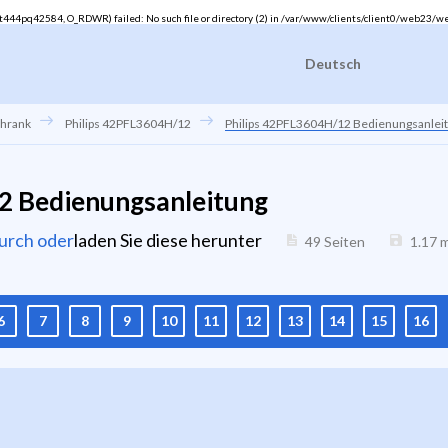
44pq42584, O_RDWR) failed: No such file or directory (2) in
/var/www/clients/client0/web23/w
Deutsch
chrank
Philips 42PFL3604H/12
Philips 42PFL3604H/12 Bedienungsanlei
2 Bedienungsanleitung
durch oder
laden Sie diese herunter
49 Seiten
1.17
m
6
7
8
9
10
11
12
13
14
15
16