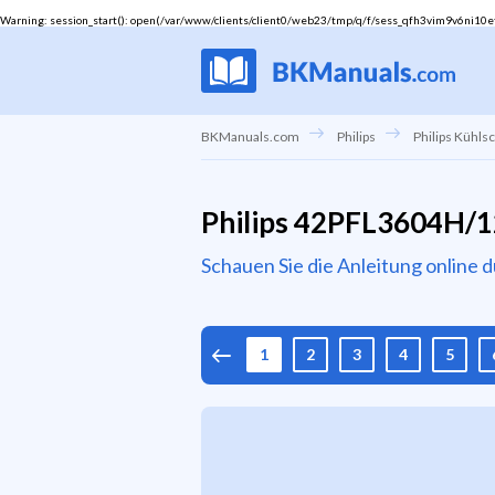
Warning
: session_start(): open(/var/www/clients/client0/web23/tmp/q/f/sess_qfh3vim9v6ni10et4
BKManuals.com
Philips
Philips Kühls
Philips 42PFL3604H/1
Schauen Sie die Anleitung online 
1
2
3
4
5