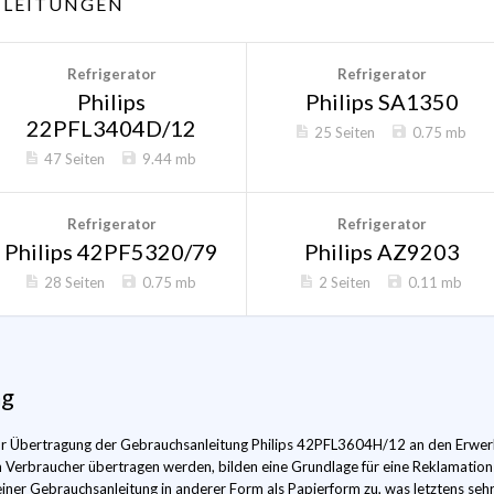
LEITUNGEN
Refrigerator
Refrigerator
Philips
Philips SA1350
22PFL3404D/12
25 Seiten
0.75 mb
47 Seiten
9.44 mb
Refrigerator
Refrigerator
Philips 42PF5320/79
Philips AZ9203
28 Seiten
0.75 mb
2 Seiten
0.11 mb
ng
 zur Übertragung der Gebrauchsanleitung Philips 42PFL3604H/12 an den Erwer
m Verbraucher übertragen werden, bilden eine Grundlage für eine Reklamatio
ner Gebrauchsanleitung in anderer Form als Papierform zu, was letztens sehr