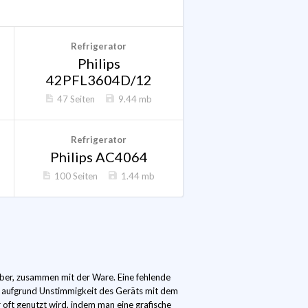
Refrigerator
Philips
42PFL3604D/12
47 Seiten
9.44 mb
Refrigerator
Philips AC4064
100 Seiten
1.44 mb
ber, zusammen mit der Ware. Eine fehlende
n aufgrund Unstimmigkeit des Geräts mit dem
 oft genutzt wird, indem man eine grafische