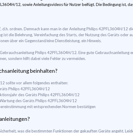
L3604H/12, sowie Anleitungsvideos für Nutzer beifügt. Die Bedingung ist, dass 
”, d.h. ordnen. Demnach kann man in der Anleitung Philips 42PFL3604H/12 di
g ist die Belehrung, Vereinfachung des Starts, der Nutzung des Geräts oder 
onen über ein Gegenstand/eine Dienstleistung, ein Hinweis.
r Gebrauchsanleitung Philips 42PFL3604H/12. Eine gute Gebrauchsanleitung erl
n, sondern hilft dabei viele Fehler zu vermeiden.
uchsanleitung beinhalten?
 sollte vor allem folgendes enthalten:
Geräts Philips 42PFL3604H/12
ktionsjahr des Geräts Philips 42PFL3604H/12
d Wartung des Geräts Philips 42PFL3604H/12
e Übereinstimmung mit entsprechenden Normen bestätigen
anleitungen?
 Sicherheit, was die bestimmten Funktionen der gekauften Geräte angeht. Leide