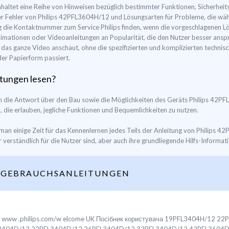
altet eine Reihe von Hinweisen bezüglich bestimmter Funktionen, Sicherheit
ler Fehler von Philips 42PFL3604H/12 und Lösungsarten für Probleme, die wä
die Kontaktnummer zum Service Philips finden, wenn die vorgeschlagenen Lös
nimationen oder Videoanleitungen an Popularität, die den Nutzer besser anspr
ch das ganze Video anschaut, ohne die spezifizierten und komplizierten techni
er Papierform passiert.
tungen lesen?
lem die Antwort über den Bau sowie die Möglichkeiten des Geräts Philips 42
 die erlauben, jegliche Funktionen und Bequemlichkeiten zu nutzen.
man einige Zeit für das Kennenlernen jedes Teils der Anleitung von Philips 
r verständlich für die Nutzer sind, aber auch ihre grundliegende Hilfs-Informat
 GEBRAUCHSANLEITUNGEN
rt at www .philips.com/w elcome UK Посібник користувача 19PFL3404H/12