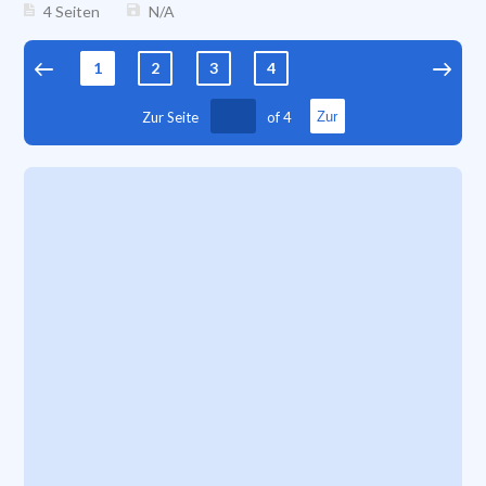
4 Seiten
N/A
1
2
3
4
Zur Seite
of
4
Zur