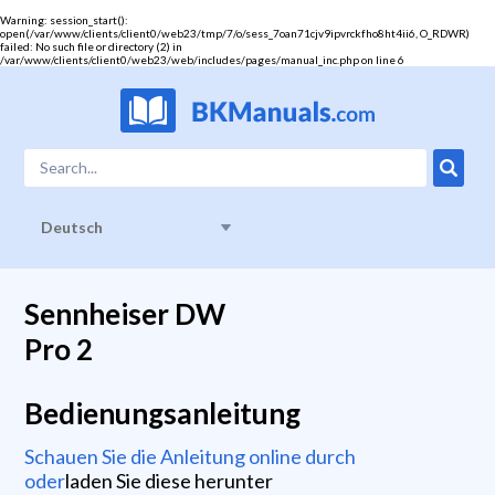
Warning
: session_start():
open(/var/www/clients/client0/web23/tmp/7/o/sess_7oan71cjv9ipvrckfho8ht4ii6, O_RDWR)
failed: No such file or directory (2) in
/var/www/clients/client0/web23/web/includes/pages/manual_inc.php
on line
6
Deutsch
Sennheiser DW
Pro 2
Bedienungsanleitung
Schauen Sie die Anleitung online durch
oder
laden Sie diese herunter