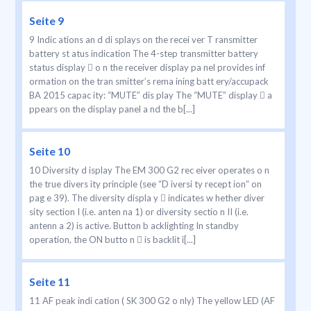
Seite 9
9 Indic ations an d di splays on the recei ver T ransmitter
battery st atus indication The 4-step transmitter battery
status display  o n the receiver display pa nel provides inf
ormation on the tran smitter’s rema ining batt ery/accupack
BA 2015 capac ity: “MUTE” dis play The “MUTE” display  a
ppears on the display panel a nd the b[...]
Seite 10
10 Diversity d isplay The EM 300 G2 rec eiver operates o n
the true divers ity principle (see “D iversi ty recept ion“ on
pag e 39). The diversity displa y  indicates w hether diver
sity section I (i.e. anten na 1) or diversity sectio n II (i.e.
antenn a 2) is active. Button b acklighting In standby
operation, the ON butto n  is backlit i[...]
Seite 11
11 AF peak indi cation ( SK 300 G2 o nly) The yellow LED (AF