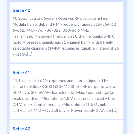
Seite 40
40 Specificati ons System Recei ver RF ch aracte rist ics
Modula tion wideband F M Frequenc y ranges 518–554, 62
6–662, 740–776, 786–822, 830–86 6 MHz
Transmission/receiving fr equencies 8 channel banks with 8
factory-preset channels each 1 channel ba nk with 8 freely
selectable channel s (1440 frequencies, tunable in steps of 25
kHz ) Sw[...]
Seite 41
41 T ransmitters Microphones onnector assignment RF
character istics SK 300 G2 SKM 300 G2 RF output power at
50 Ω t yp. 30 mW AF characteristics Max. input voltage (at
peak deviati on) Microphone 1.8 V rms , unb alanced – Line
2.4 V rms – Input impedance Microphone 10 k Ω , unbalan
ced – Line 1 M Ω – Overall device Power supply 2 AA size[...]
Seite 42