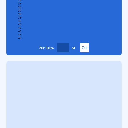
34
35
36
37
38
39
40
41
42
43
44
45
Zur Seite
of
Zur