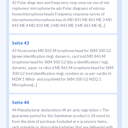
42 Polar diagr ams and frequ ency resp onse cur ves of mic
rophones/ microphone he ads Polar diagrams of microp
hones/microphone heads Frequency response curves of
microphones/microphone hea ds MD 835 ME 865 ME 3 MD
845 ME 4 MD 835 ME 2 MD 845 ME 3 ME 865 ME 4[...]
Seite 43
43 Accessories MD 835 M icrophone head for SKM 300 G2
(green identification ring), dynam ic, card ioid MD 845 M
icrophone head for SKM 300 G2 (blu e identification r ing),
dynamic, super-ca rdioi d ME 865 M icrophone head for SKM
300 G2 (red identification ring), condens er, su per-cardio id
MZW 1 Wind- and popshield for SKM 300 G2 MZQ 1
Microphone[...]
Seite 44
44 Manufacturer declarations W arr anty regu lation s The
guarantee period for this Sennheiser product is 24 mont hs
from the date of purchase. Excluded ar e accessory items,
rech argeable or disposable batteries that are delivered with