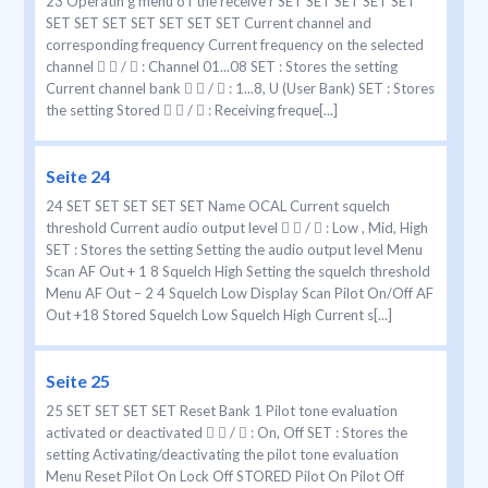
23 Operatin g menu o f the receive r SET SET SET SET SET
SET SET SET SET SET SET SET Current channel and
corresponding frequency Current frequency on the selected
channel   /  : Channel 01...08 SET : Stores the setting
Current channel bank   /  : 1...8, U (User Bank) SET : Stores
the setting Stored   /  : Receiving freque[...]
Seite 24
24 SET SET SET SET SET Name OCAL Current squelch
threshold Current audio output level   /  : Low , Mid, High
SET : Stores the setting Setting the audio output level Menu
Scan AF Out + 1 8 Squelch High Setting the squelch threshold
Menu AF Out – 2 4 Squelch Low Display Scan Pilot On/Off AF
Out +18 Stored Squelch Low Squelch High Current s[...]
Seite 25
25 SET SET SET SET Reset Bank 1 Pilot tone evaluation
activated or deactivated   /  : On, Off SET : Stores the
setting Activating/deactivating the pilot tone evaluation
Menu Reset Pilot On Lock Off STORED Pilot On Pilot Off