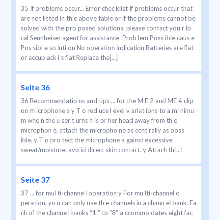
35 If problems occur... Error chec klist If problems occur that
are not listed in th e above table or if the problems cannot be
solved with the pro posed solutions, please contact you r lo
cal Sennheiser agent for assistance. Prob lem Poss ible caus e
Pos sibl e so luti on No operation indication Batteries are flat
or accup ack i s flat Replace the[...]
Seite 36
36 Recommendatio ns and tips ... for the M E 2 and ME 4 clip-
on m icrophone s y T o red uce l evel v ariat ions to a mi nimu
m whe n the u ser t urns h is or her head away from th e
microphon e, attach the micropho ne as cent rally as poss
ible. y T o pro tect the microphone a gainst excessive
sweat/moisture, avo id direct skin contact. y Attach th[...]
Seite 37
37 ... for mul ti-channe l operation y For mu lti-channel o
peration, yo u can only use th e channels in a chann el bank. Ea
ch of the channe l banks “1 ” to “8” a ccommo dates eight fac