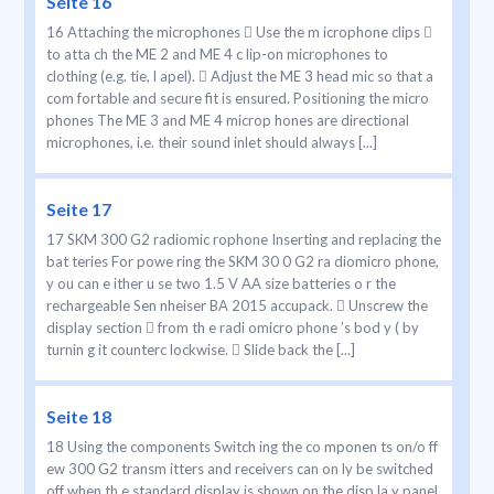
Seite 16
16 Attaching the microphones  Use the m icrophone clips 
to atta ch the ME 2 and ME 4 c lip-on microphones to
clothing (e.g. tie, l apel).  Adjust the ME 3 head mic so that a
com fortable and secure fit is ensured. Positioning the micro
phones The ME 3 and ME 4 microp hones are directional
microphones, i.e. their sound inlet should always [...]
Seite 17
17 SKM 300 G2 radiomic rophone Inserting and replacing the
bat teries For powe ring the SKM 30 0 G2 ra diomicro phone,
y ou can e ither u se two 1.5 V AA size batteries o r the
rechargeable Sen nheiser BA 2015 accupack.  Unscrew the
display section  from th e radi omicro phone ’s bod y ( by
turnin g it counterc lockwise.  Slide back the [...]
Seite 18
18 Using the components Switch ing the co mponen ts on/o ff
ew 300 G2 transm itters and receivers can on ly be switched
off when th e standard display is shown on the disp la y panel