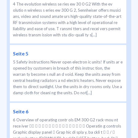
4 The evolution wireless se ries ew 30 0 G2 With the ev
olutio n wireless s eries ew 300 G 2, Sennheiser offers musici
ans, video and sound amate urs high-quality state-of-the-art
RF transmission systems with a high level of operational re
liability and ease of use. T ransmi tters and recei vers permit
wireless transm ission with stu dio-quali ty s[...]
Seite 5
5 Safety instructions Never open electron ic units! If units ar e
opened by customers in breach of this instruc tion, the
warran ty become s null an d void. Keep the units away from
central heating radiators a nd electric heaters. Never expose
them to direct sunlight. Use the units in dry rooms only. Use a
damp cloth for cleani ng the units. Do not[...]
Seite 6
6 Overview of operating contr ols EM 300 G2 rack-mou nt
rece iver                 Operatin g controls
Graphic display panel  Grap hic di spla y, ba ckli t   / 