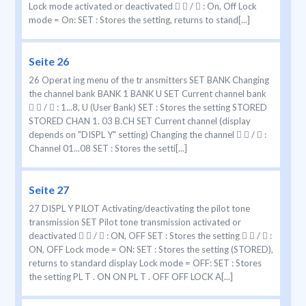
Lock mode activated or deactivated   /  : On, Off Lock
mode = On: SET : Stores the setting, returns to stand[...]
Seite 26
26 Operat ing menu of the tr ansmitters SET BANK Changing
the channel bank BANK 1 BANK U SET Current channel bank
  /  : 1...8, U (User Bank) SET : Stores the setting STORED
STORED CHAN 1. 03 B.CH SET Current channel (display
depends on "DISPL Y" setting) Changing the channel   /  :
Channel 01...08 SET : Stores the setti[...]
Seite 27
27 DISPL Y PILOT Activating/deactivating the pilot tone
transmission SET Pilot tone transmission activated or
deactivated   /  : ON, OFF SET : Stores the setting   /  :
ON, OFF Lock mode = ON: SET : Stores the setting (STORED),
returns to standard display Lock mode = OFF: SET : Stores
the setting PL T . ON ON PL T . OFF OFF LOCK A[...]