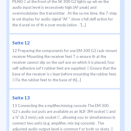
PEAK)  at the front of the SK 300 G2 lights up wh en the
audio input level is excessively high (AF peak) and
overmodulates the transmitter . At the sa me time, the 7-step
le vel display for audio signal “AF ” show s full defl ection for
the d urati on of th e over modu lation . “[...]
Seite 12
12 Preparing the components for use EM 300 G2 rack-mount
receiver Mounting the receiver feet T o ensure th at the
receiver cannot slip on the surf ace on which it is placed, four
self-adhesive sof t rubber feet are supplied.  Ensure that the
base of the receiver is c lean before mounting the rubber feet.
 Fix the rubber feet to the base of th[...]
Seite 13
13 Connecting the a mplifier/mixing console The EM 300
G2’s audio out puts are available as an XLR-3M socket  and
a ¼” (6.3 mm) j ack socket  , allowing you to simultaneous ly
connect two units (e.g. amplifier, mix ing console) . The
adjusted audio output level is common f or both so ckets. 