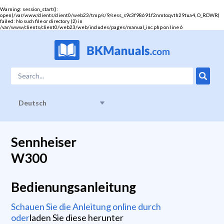
Warning
: session_start():
open(/var/www/clients/client0/web23/tmp/s/9/sess_s9c3f98691f2nmtoqvth29tua4, O_RDWR)
failed: No such file or directory (2) in
/var/www/clients/client0/web23/web/includes/pages/manual_inc.php
on line
6
Deutsch
Sennheiser
W300
Bedienungsanleitung
Schauen Sie die Anleitung online durch
oder
laden Sie diese herunter