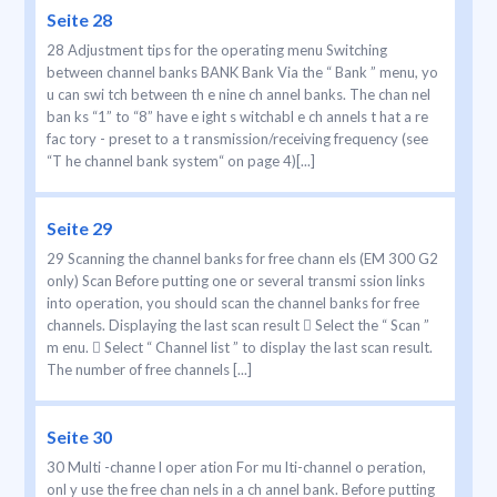
Seite 28
28 Adjustment tips for the operating menu Switching
between channel banks BANK Bank Via the “ Bank ” menu, yo
u can swi tch between th e nine ch annel banks. The chan nel
ban ks “1” to “8” have e ight s witchabl e ch annels t hat a re
fac tory - preset to a t ransmission/receiving frequency (see
“T he channel bank system“ on page 4)[...]
Seite 29
29 Scanning the channel banks for free chann els (EM 300 G2
only) Scan Before putting one or several transmi ssion links
into operation, you should scan the channel banks for free
channels. Displaying the last scan result  Select the “ Scan ”
m enu.  Select “ Channel list ” to display the last scan result.
The number of free channels [...]
Seite 30
30 Multi -channe l oper ation For mu lti-channel o peration,
onl y use the free chan nels in a ch annel bank. Before putting