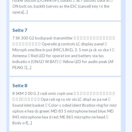
rocker button (DOWN/UP), backlit  SET button, back lit 
ON butt on, backlit (serves as the ESC (cancel) key i n the
opera[...]
Seite 7
7 SK 300 G2 bodypack transmitter             
         Operatin g controls LC display panel 
Microph one/line in put (MIC/LIN E), 3. 5 mm ja ck so cke t 
Antenna  Red LED for operat ion and battery sta tus
indicatio n (ON/LO W BAT)  Yellow LED for audio peak (AF
PEAK) [...]
Seite 8
8 SKM 3 00 G 2 radi omic roph one             
        Ope rati ng co ntr ols LC displ ay pa nel 
Sound inlet basket  Color-c oded ident ification ring for micr
ophon e hea ds green: MD 83 5 microphone head blue: MD
845 microphone hea d red: ME 865 micropho ne head 
Body o f[...]