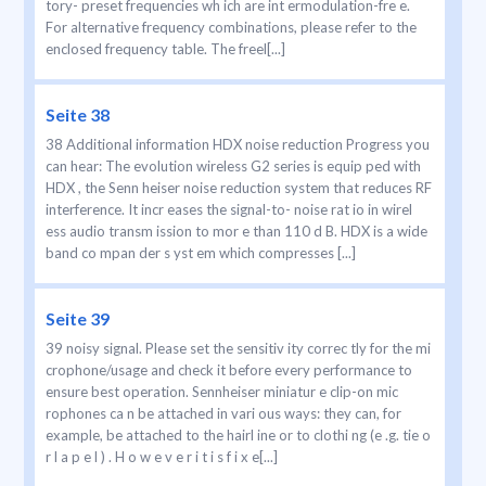
tory- preset frequencies wh ich are int ermodulation-fre e.
For alternative frequency combinations, please refer to the
enclosed frequency table. The freel[...]
Seite 38
38 Additional information HDX noise reduction Progress you
can hear: The evolution wireless G2 series is equip ped with
HDX , the Senn heiser noise reduction system that reduces RF
interference. It incr eases the signal-to- noise rat io in wirel
ess audio transm ission to mor e than 110 d B. HDX is a wide
band co mpan der s yst em which compresses [...]
Seite 39
39 noisy signal. Please set the sensitiv ity correc tly for the mi
crophone/usage and check it before every performance to
ensure best operation. Sennheiser miniatur e clip-on mic
rophones ca n be attached in vari ous ways: they can, for
example, be attached to the hairl ine or to clothi ng (e .g. tie o
r l a p e l ) . H o w e v e r i t i s f i x e[...]