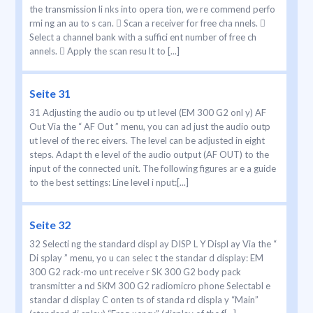
the transmission li nks into opera tion, we re commend perfo
rmi ng an au to s can.  Scan a receiver for free cha nnels. 
Select a channel bank with a suffici ent number of free ch
annels.  Apply the scan resu lt to [...]
Seite 31
31 Adjusting the audio ou tp ut level (EM 300 G2 onl y) AF
Out Via the “ AF Out ” menu, you can ad just the audio outp
ut level of the rec eivers. The level can be adjusted in eight
steps. Adapt th e level of the audio output (AF OUT) to the
input of the connected unit. The following figures ar e a guide
to the best settings: Line level i nput:[...]
Seite 32
32 Selecti ng the standard displ ay DISP L Y Displ ay Via the “
Di splay ” menu, yo u can selec t the standar d display: EM
300 G2 rack-mo unt receive r SK 300 G2 body pack
transmitter a nd SKM 300 G2 radiomicro phone Selectabl e
standar d display C onten ts of standa rd displa y “Main”