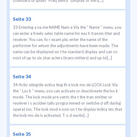
(standard di splay) “Freq uency” (display of the f[...]
Seite 33
33 Entering a na me NAME Nam e Via the “ Name ” menu, you
can enter a freely selec table name for eac h transm itter and
receiver. You can, fo r exam ple, enter the name of the
performer for whom the adjustments have been made. The
name can be displayed on t he standard display and can co
nsist of up to six char acters (trans mitters) and up to[...]
Seite 34
34 Activ ating/de activa ting th e lock mo de LOCK Lock Via
the “ Loc k ” menu, you can activate or deactiveate the loc k
mode. The lock mode pre vents tha t the tran smitter or
receiver i s acciden tally progra mmed or switche d off during
operat ion. The lock mod e icon on t he display indica tes that
the lock mo de is activated. T o d eactiv[...]
Seite 35