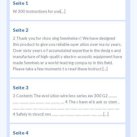
Seite 1
W 300 Instructions for use[...]
Seite 2
2 Thank you for choo sing Sennheise r! We have designed
this product to give you reliable oper ation over ma ny years.
Over sixty years o f accumulated expertise in the desig n and
manufacture of high-qualit y electro-acoustic equipment have
made Sennheis er a world-lead ing compa ny in this field.
Please take a few moments t o read these instruct [...]
Seite 3
3 Contents The evol ution wire less series ew 300 G2 .........
...... .......... ...... ......... ...... ......... .... 4 The c hann el b ank sy stem ..
....... ..... ....... ..... ...... ..... ....... ....... ..... ....... .... ....... ..... ....... .... ....... .....
4 Safety in structi ons ....... ...... ......... ....... ......... ...... ......[...]
Seite 4