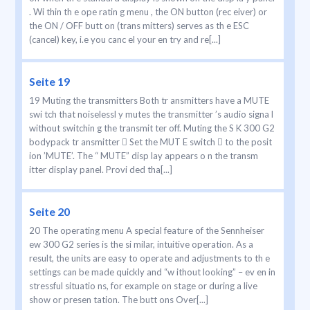
. Wi thin th e ope ratin g menu , the ON button (rec eiver) or
the ON / OFF butt on (trans mitters) serves as th e ESC
(cancel) key, i.e you canc el your en try and re[...]
Seite 19
19 Muting the transmitters Both tr ansmitters have a MUTE
swi tch that noiselessl y mutes the transmitter ’s audio signa l
without switchin g the transmit ter off. Muting the S K 300 G2
bodypack tr ansmitter  Set the MUT E switch  to the posit
ion ’MUTE’. The “ MUTE” disp lay appears o n the transm
itter display panel. Provi ded tha[...]
Seite 20
20 The operating menu A special feature of the Sennheiser
ew 300 G2 series is the si milar, intuitive operation. As a
result, the units are easy to operate and adjustments to th e
settings can be made quickly and “w ithout looking” – ev en in
stressful situatio ns, for example on stage or during a live
show or presen tation. The butt ons Over[...]