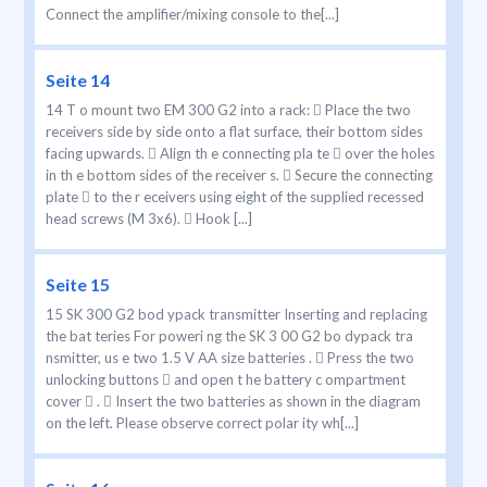
Connect the amplifier/mixing console to the[...]
Seite 14
14 T o mount two EM 300 G2 into a rack:  Place the two
receivers side by side onto a flat surface, their bottom sides
facing upwards.  Align th e connecting pla te  over the holes
in th e bottom sides of the receiver s.  Secure the connecting
plate  to the r eceivers using eight of the supplied recessed
head screws (M 3x6).  Hook [...]
Seite 15
15 SK 300 G2 bod ypack transmitter Inserting and replacing
the bat teries For poweri ng the SK 3 00 G2 bo dypack tra
nsmitter, us e two 1.5 V AA size batteries .  Press the two
unlocking buttons  and open t he battery c ompartment
cover  .  Insert the two batteries as shown in the diagram
on the left. Please observe correct polar ity wh[...]