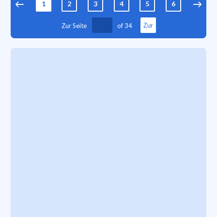
1
2
3
4
5
6
7
Zur Seite
of
34
Zur