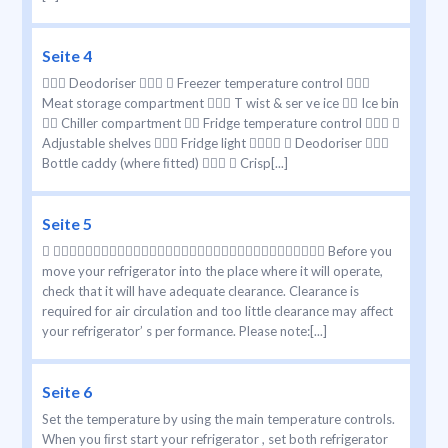
Seite 4
 Deodoriser   Freezer temperature control 
Meat storage compartment  T wist & ser ve ice  Ice bin
 Chiller compartment  Fridge temperature control  
Adjustable shelves  Fridge light   Deodoriser 
Bottle caddy (where ﬁtted)   Crisp[...]
Seite 5
  Before you
move your refrigerator into the place where it will operate,
check that it will have adequate clearance. Clearance is
required for air circulation and too little clearance may affect
your refrigerator’ s per formance. Please note:[...]
Seite 6
Set the temperature by using the main temperature controls.
When you ﬁrst start your refrigerator , set both refrigerator