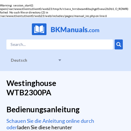
Warning
: session_start():
open(/var/www/clients/client0/web23/tmp/h/r/sess_hrrsbvcam8bujhgd5veui2b3b1, O_RDWR)
failed: No such file or directory (2) in
/var/www/clients/client0/web23/web/includes/pages/manual_inc.php
on line
6
Deutsch
Westinghouse
WTB2300PA
Bedienungsanleitung
Schauen Sie die Anleitung online durch
oder
laden Sie diese herunter