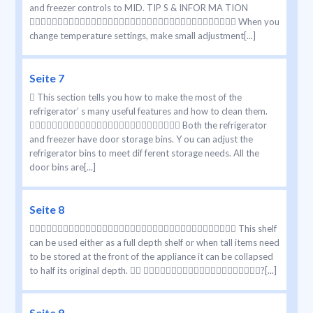
and freezer controls to MID. TIP S & INFOR MA TION
 When you
change temperature settings, make small adjustment[...]
Seite 7
 This section tells you how to make the most of the
refrigerator’ s many useful features and how to clean them.
 Both the refrigerator
and freezer have door storage bins. Y ou can adjust the
refrigerator bins to meet dif ferent storage needs. All the
door bins are[...]
Seite 8
 This shelf
can be used either as a full depth shelf or when tall items need
to be stored at the front of the appliance it can be collapsed
to half its original depth.  ?[...]
Seite 9