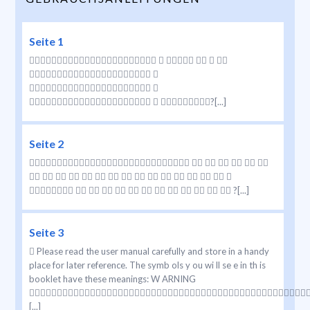
Seite 1
     
 
 
  ?[...]
Seite 2
      
               
             ?[...]
Seite 3
 Please read the user manual carefully and store in a handy
place for later reference. The symb ols y ou wi ll se e in th is
booklet have these meanings: W ARNING

[...]