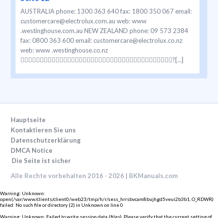
AUSTRALIA phone: 1300 363 640 fax: 1800 350 067 email:
customercare@electrolux.com.au web: www
.westinghouse.com.au NEW ZEALAND phone: 09 573 2384
fax: 0800 363 600 email: customercare@electrolux.co.nz
web: www .westinghouse.co.nz
?[...]
Hauptseite
Kontaktieren Sie uns
Datenschutzerklärung
DMCA Notice
Die Seite ist sicher
Alle Rechte vorbehalten 2016 - 2026 | BKManuals.com
Warning
: Unknown:
open(/var/www/clients/client0/web23/tmp/h/r/sess_hrrsbvcam8bujhgd5veui2b3b1, O_RDWR)
failed: No such file or directory (2) in
Unknown
on line
0
Warning
: Unknown: Failed to write session data (files). Please verify that the current setting of