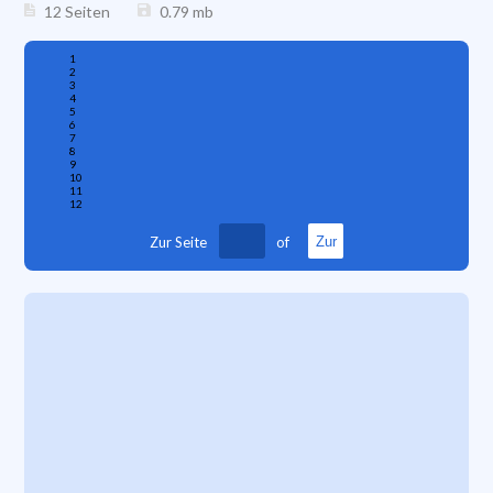
12 Seiten
0.79
mb
1
2
3
4
5
6
7
8
9
10
11
12
Zur Seite
of
Zur