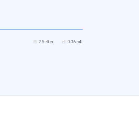
2 Seiten
0.36 mb