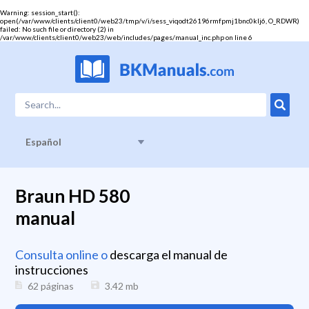
Warning
: session_start():
open(/var/www/clients/client0/web23/tmp/v/i/sess_viqodt26196rmfpmj1bnc0klj6, O_RDWR)
failed: No such file or directory (2) in
/var/www/clients/client0/web23/web/includes/pages/manual_inc.php
on line
6
Español
Braun HD 580
manual
Consulta online o
descarga el manual de
instrucciones
62 páginas
3.42
mb