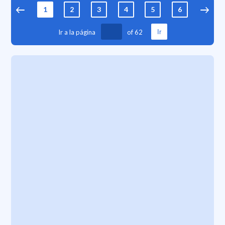
1
2
3
4
5
6
7
Ir a la página
of
62
Ir