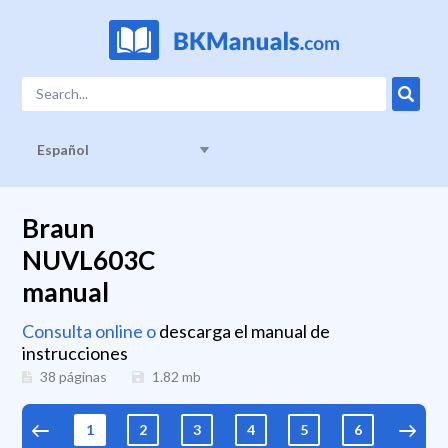
Español
Braun
NUVL603C
manual
Consulta online o
descarga el manual de
instrucciones
38 páginas
1.82
mb
1
2
3
4
5
6
7