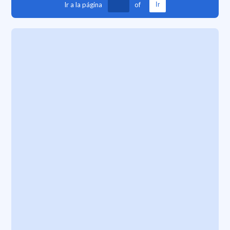
Ir a la página
of
Ir