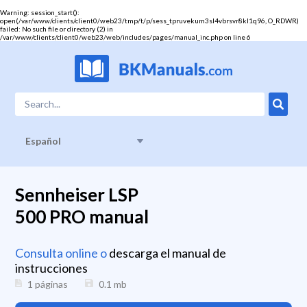
Warning
: session_start():
open(/var/www/clients/client0/web23/tmp/t/p/sess_tpruvekum3sl4vbrsvr8kl1q96, O_RDWR)
failed: No such file or directory (2) in
/var/www/clients/client0/web23/web/includes/pages/manual_inc.php
on line
6
Español
Sennheiser LSP
500 PRO manual
Consulta online o
descarga el manual de
instrucciones
1 páginas
0.1
mb