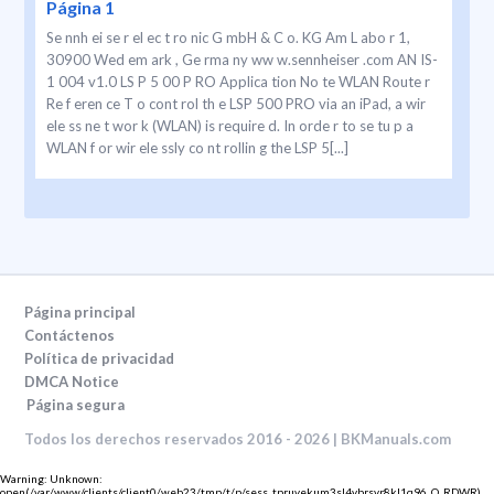
Página 1
Se nnh ei se r el ec t ro nic G mbH & C o. KG Am L abo r 1,
30900 Wed em ark , Ge rma ny ww w.sennheiser .com AN IS-
1 004 v1.0 LS P 5 00 P RO Applica tion No te WLAN Route r
Re f eren ce T o cont rol th e LSP 500 PRO via an iPad, a wir
ele ss ne t wor k (WLAN) is require d. In orde r to se tu p a
WLAN f or wir ele ssly co nt rollin g the LSP 5[...]
Página principal
Contáctenos
Política de privacidad
DMCA Notice
Página segura
Todos los derechos reservados 2016 - 2026 | BKManuals.com
Warning
: Unknown:
open(/var/www/clients/client0/web23/tmp/t/p/sess_tpruvekum3sl4vbrsvr8kl1q96, O_RDWR)