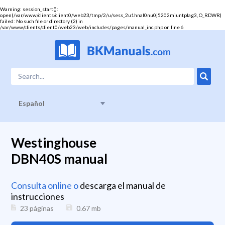
Warning
: session_start():
open(/var/www/clients/client0/web23/tmp/2/u/sess_2u1hnal0nu0j5202miuntplag3, O_RDWR)
failed: No such file or directory (2) in
/var/www/clients/client0/web23/web/includes/pages/manual_inc.php
on line
6
Español
Westinghouse
DBN40S manual
Consulta online o
descarga el manual de
instrucciones
23 páginas
0.67
mb