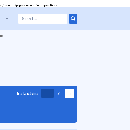
eb/includes/pages/manual_inc.php
on line
6
ual
Ir a la página
of
Ir