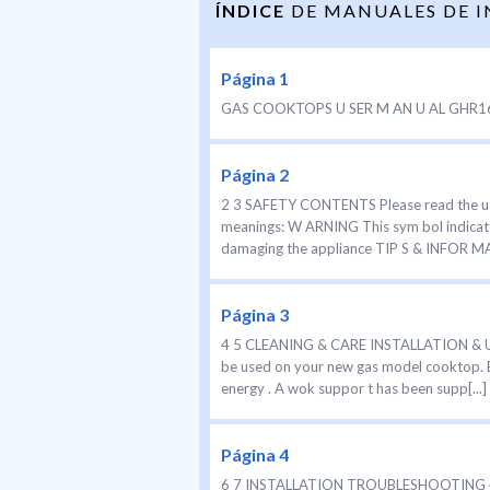
ÍNDICE
DE MANUALES DE 
Página 1
GAS COOKTOPS U SER M AN U AL GHR16
Página 2
2 3 SAFETY CONTENTS Please read the us er
meanings: W ARNING This sym bol indicate
damaging the appliance TIP S & INFOR MA 
Página 3
4 5 CLEANING & CARE INSTALLATION & USE 
be used on your new gas model cooktop. En
energy . A wok suppor t has been supp[...]
Página 4
6 7 INSTALLATION TROUBLESHOOTING 480