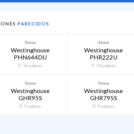
IONES
PARECIDOS
Stove
Stove
Westinghouse
Westinghouse
PHN644DU
PHR222U
16 páginas
10 páginas
Stove
Stove
Westinghouse
Westinghouse
GHR95S
GHR795S
9 páginas
9 páginas