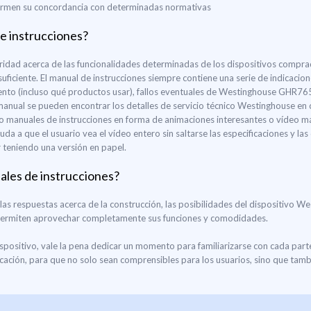
nfirmen su concordancia con determinadas normativas
e instrucciones?
ridad acerca de las funcionalidades determinadas de los dispositivos compr
ciente. El manual de instrucciones siempre contiene una serie de indicacio
nto (incluso qué productos usar), fallos eventuales de Westinghouse GHR76
n manual se pueden encontrar los detalles de servicio técnico Westinghouse en
o manuales de instrucciones en forma de animaciones interesantes o vídeo ma
uda a que el usuario vea el vídeo entero sin saltarse las especificaciones y l
teniendo una versión en papel.
uales de instrucciones?
as respuestas acerca de la construcción, las posibilidades del dispositivo
 permiten aprovechar completamente sus funciones y comodidades.
ispositivo, vale la pena dedicar un momento para familiarizarse con cada p
ación, para que no solo sean comprensibles para los usuarios, sino que tamb