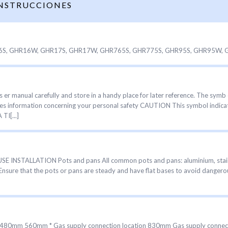
INSTRUCCIONES
S, GHR16W, GHR17S, GHR17W, GHR765S, GHR775S, GHR95S, GHR95W, GH
 manual carefully and store in a handy place for later reference. The symb ol
s information concerning your personal safety CAUTION This symbol indica
TI[...]
INSTALLATION Pots and pans All common pots and pans: aluminium, stainless
sure that the pots or pans are steady and have flat bases to avoid dangerous
mm 560mm * Gas supply connection location 830mm Gas supply connecti