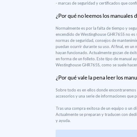
- marcas de seguridad y certificados que co
¿Por qué no leemos los manuales d
Normalmente es por la falta de tiempo y segu
encendido de Westinghouse GHR765S no es sufi
normas de seguridad, consejos de mantenimie
puedan ocurrir durante su uso. Al final, en u
hayan funcionado. Actualmente gozan de éxit
en forma de un folleto. Este tipo de manual ay
Westinghouse GHR765S, como se suele hacer 
¿Por qué vale la pena leer los man
Sobre todo es en ellos donde encontraremos l
accesorios y una serie de informaciones que
Tras una compra exitosa de un equipo o un d
Actualmente se preparan y traducen con dedic
y ayuda.