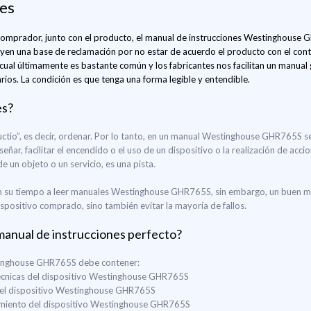
nes
 comprador, junto con el producto, el manual de instrucciones Westinghouse GH
yen una base de reclamación por no estar de acuerdo el producto con el contr
cual últimamente es bastante común y los fabricantes nos facilitan un manual 
os. La condición es que tenga una forma legible y entendible.
es?
ructio”, es decir, ordenar. Por lo tanto, en un manual Westinghouse GHR765S s
eñar, facilitar el encendido o el uso de un dispositivo o la realización de acc
 un objeto o un servicio, es una pista.
 su tiempo a leer manuales Westinghouse GHR765S, sin embargo, un buen ma
ispositivo comprado, sino también evitar la mayoría de fallos.
manual de instrucciones perfecto?
tinghouse GHR765S debe contener:
 técnicas del dispositivo Westinghouse GHR765S
 del dispositivo Westinghouse GHR765S
nimiento del dispositivo Westinghouse GHR765S