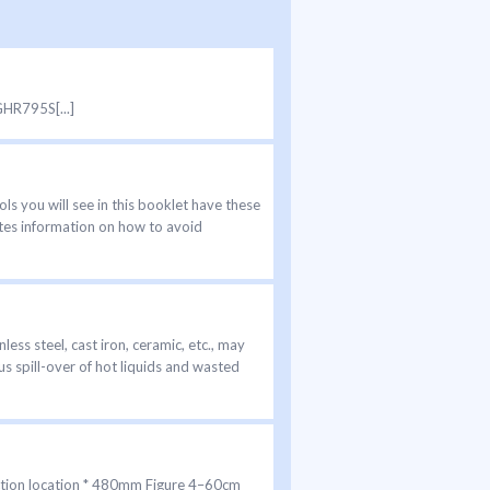
R795S[...]
s you will see in this booklet have these
tes information on how to avoid
 steel, cast iron, ceramic, etc., may
 spill-over of hot liquids and wasted
on location * 480mm Figure 4–60cm