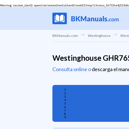
Warning
: session_start(): open(/var/www/clients/client0/web23/tmp/1/h/sess_1h732te4j523d6rf4
BKManuals.com
Westinghouse
West
Westinghouse GHR76
Consulta online o
descarga el manu
1
2
3
4
5
6
7
8
9