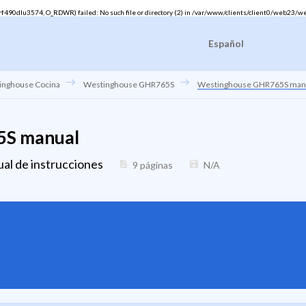
90dlu3574, O_RDWR) failed: No such file or directory (2) in
/var/www/clients/client0/web23/w
Español
inghouse Cocina
Westinghouse GHR765S
Westinghouse GHR765S man
5S manual
al de instrucciones
9 páginas
N/A