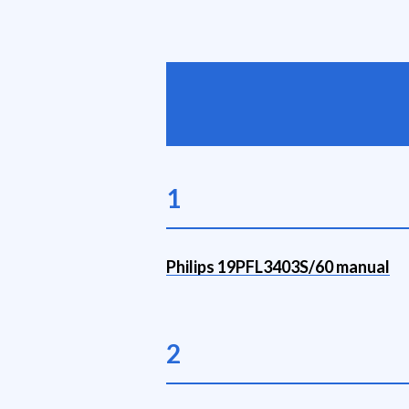
1
Philips 19PFL3403S/60 manual
2