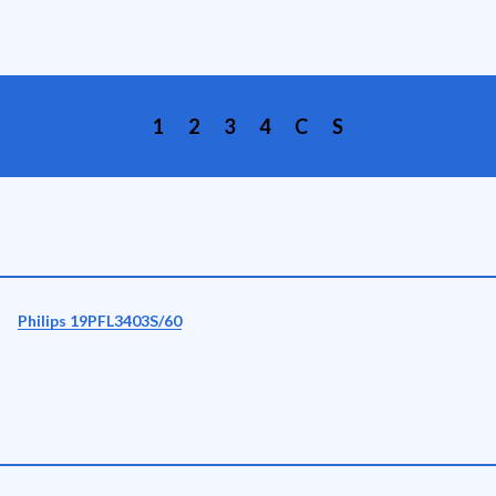
1
2
3
4
C
S
Philips 19PFL3403S/60