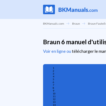
BKManuals.com
Braun
Braun Fauteil 
Braun 6 manuel d'utili
Voir en ligne ou
télécharger le manu
1
2
3
4
5
6
7
8
9
10
11
12
13
14