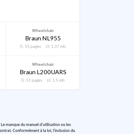
Wheelchair
Braun NL955
55 pages
1.37 mb
Wheelchair
Braun L200UARS
51 pages
1.5 mb
. Le manque du manuel d’utilisation ou les
ntrat. Conformément à la loi, l’inclusion du