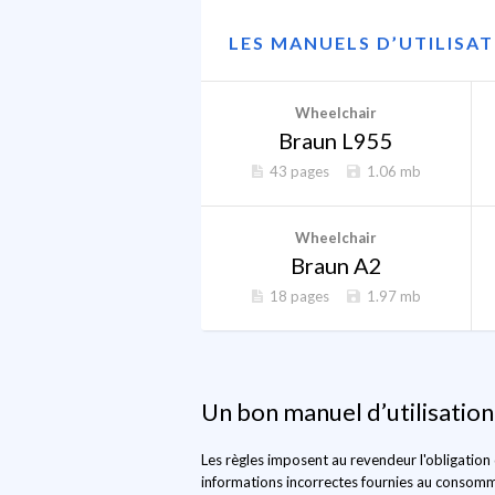
LES MANUELS D’UTILISA
Wheelchair
Braun L955
43 pages
1.06 mb
Wheelchair
Braun A2
18 pages
1.97 mb
Un bon manuel d’utilisation
Les règles imposent au revendeur l'obligation 
informations incorrectes fournies au consommat