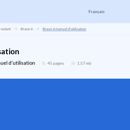
Français
roulant
Braun 6
Braun 6 manuel d'utilisation
sation
el d’utilisation
45 pages
1.57
mb