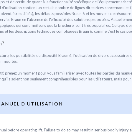
s et de certitude quant à la fonctionnalité spécifique de l'équipement achet
’utilisation contient un certain nombre de lignes directrices concernant les fon
vent être utilisés), les défauts possibles Braun 6 et les moyens de résoudre
ervice Braun en l'absence de l'efficacité des solutions proposées. Actuellement
giques qui sont meilleurs que la brochure, sont très populaires. Ce type de m
ions et les descriptions techniques compliquées Braun 6, comme c’est le cas pou
n?
ucture, les possibilités du dispositif Braun 6, l'utilisation de divers accessoir
commodités.
f, prenez un moment pour vous familiariser avec toutes les parties du manuel d'
qu'ils soient non seulement compréhensibles pour les utilisateurs, mais pour 
ANUEL D’UTILISATION
 before operating lift. Failure to do so may result in serious bodily injury