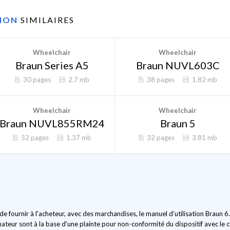
TION
SIMILAIRES
Wheelchair
Wheelchair
Braun Series A5
Braun NUVL603C
30 pages
2.7 mb
38 pages
1.82 mb
Wheelchair
Wheelchair
Braun NUVL855RM24
Braun 5
52 pages
1.37 mb
32 pages
3.81 mb
de fournir à l'acheteur, avec des marchandises, le manuel d’utilisation Braun 6
eur sont à la base d'une plainte pour non-conformité du dispositif avec le co