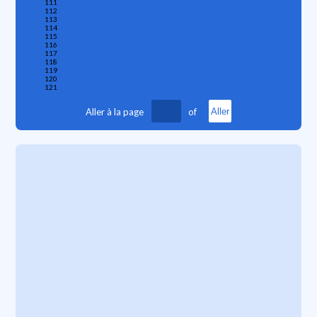
111
112
113
114
115
116
117
118
119
120
121
Aller à la page
of
Aller