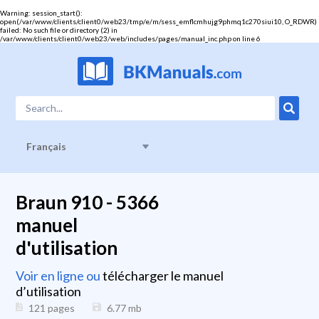
Warning
: session_start():
open(/var/www/clients/client0/web23/tmp/e/m/sess_emflcmhujg9phmq1c270siui10, O_RDWR)
failed: No such file or directory (2) in
/var/www/clients/client0/web23/web/includes/pages/manual_inc.php
on line
6
Français
Braun 910 - 5366
manuel
d'utilisation
Voir en ligne ou
télécharger le manuel
d’utilisation
121 pages
6.77
mb