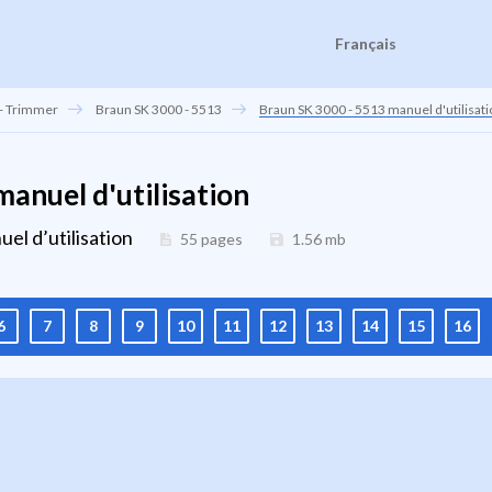
Français
 - Trimmer
Braun SK 3000 - 5513
Braun SK 3000 - 5513 manuel d'utilisat
anuel d'utilisation
el d’utilisation
55 pages
1.56
mb
6
7
8
9
10
11
12
13
14
15
16