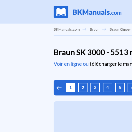
BKManuals.com
Braun
Braun Clipper
Braun SK 3000 - 5513 m
Voir en ligne ou
télécharger le manu
1
2
3
4
5