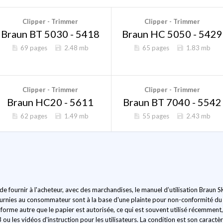
Clipper - Trimmer
Clipper - Trimmer
Braun BT 5030 - 5418
Braun HC 5050 - 5429
69 pages
2.48 mb
65 pages
1.83 mb
Clipper - Trimmer
Clipper - Trimmer
Braun HC20 - 5611
Braun BT 7040 - 5542
62 pages
1.49 mb
55 pages
2.43 mb
 de fournir à l'acheteur, avec des marchandises, le manuel d’utilisation Brau
 fournies au consommateur sont à la base d'une plainte pour non-conformité du
ne forme autre que le papier est autorisée, ce qui est souvent utilisé récemment
 les vidéos d'instruction pour les utilisateurs. La condition est son caractèr