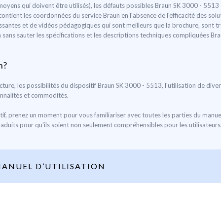
moyens qui doivent être utilisés), les défauts possibles Braun SK 3000 - 55
l contient les coordonnées du service Braun en l'absence de l'efficacité des so
ressantes et de vidéos pédagogiques qui sont meilleurs que la brochure, sont 
tion sans sauter les spécifications et les descriptions techniques compliquées B
n?
ucture, les possibilités du dispositif Braun SK 3000 - 5513, l'utilisation de d
onnalités et commodités.
tif, prenez un moment pour vous familiariser avec toutes les parties du manuel
raduits pour qu'ils soient non seulement compréhensibles pour les utilisateurs,
ANUEL D’UTILISATION