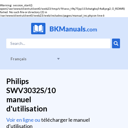
Warning
: session_start():
open(/var/www/clients/client0/web23/tmp/t/9/sess_t9q75jqi115chatgkq54u8prg2, O_RDWR)
failed: No such file or directory (2) in
/var/www/clients/client0/web23/web/includes/pages/manual_inc.php
on line
6
Français
Philips
SWV3032S/10
manuel
d'utilisation
Voir en ligne ou
télécharger le manuel
d’utilisation