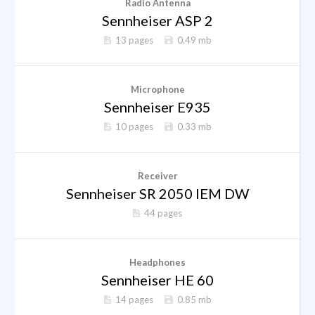
Radio Antenna
Sennheiser ASP 2
13 pages
0.49 mb
Microphone
Sennheiser E935
10 pages
0.33 mb
Receiver
Sennheiser SR 2050 IEM DW
44 pages
Headphones
Sennheiser HE 60
14 pages
0.85 mb