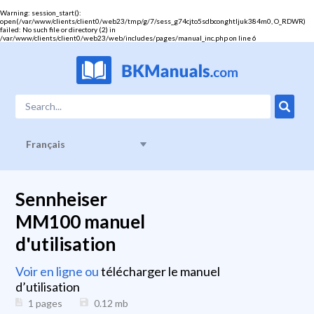
Warning
: session_start():
open(/var/www/clients/client0/web23/tmp/g/7/sess_g74cjto5sdbconghtljuk384m0, O_RDWR)
failed: No such file or directory (2) in
/var/www/clients/client0/web23/web/includes/pages/manual_inc.php
on line
6
Français
Sennheiser
MM100 manuel
d'utilisation
Voir en ligne ou
télécharger le manuel
d’utilisation
1 pages
0.12
mb