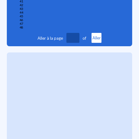
41
42
43
44
45
46
47
48
Aller à la page
of
Aller