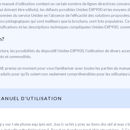
anuel d’utilisation contient un certain nombre de lignes directrices concernant
i doivent être utilisés), les défauts possibles Uniden EXP900 et les moyen
ordonnées du service Uniden en l'absence de l'efficacité des solutions proposées
éos pédagogiques qui sont meilleurs que la brochure, sont très populaires. Ce 
pécifications et les descriptions techniques compliquées Uniden EXP900, comme 
n?
ucture, les possibilités du dispositif Uniden EXP900, l'utilisation de divers a
ités et commodités.
tif, prenez un moment pour vous familiariser avec toutes les parties du manuel
raduits pour qu'ils soient non seulement compréhensibles pour les utilisateurs,
ANUEL D’UTILISATION
y our t ele phone equ ipm ent , bas ic sa fet y prec au tions sho uld al way s be 