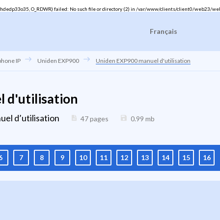
dedp33o35, O_RDWR) failed: No such file or directory (2) in
/var/www/clients/client0/web23/we
Français
phone IP
Uniden EXP900
Uniden EXP900 manuel d'utilisation
d'utilisation
el d’utilisation
47 pages
0.99
mb
6
7
8
9
10
11
12
13
14
15
16