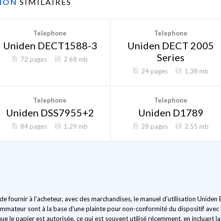
TION
SIMILAIRES
Telephone
Telephone
Uniden DECT1588-3
Uniden DECT 2005
Series
72 pages
2.68 mb
24 pages
1.38 mb
Telephone
Telephone
Uniden DSS7955+2
Uniden D1789
84 pages
1.29 mb
28 pages
2.55 mb
 de fournir à l'acheteur, avec des marchandises, le manuel d’utilisation Unide
mmateur sont à la base d'une plainte pour non-conformité du dispositif avec le
ue le papier est autorisée, ce qui est souvent utilisé récemment, en incluant