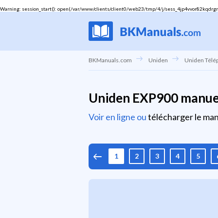
Warning
: session_start(): open(/var/www/clients/client0/web23/tmp/4/j/sess_4jp4vvor82kqdrgrh
BKManuals.com
Uniden
Uniden Télé
Uniden EXP900 manuel 
Voir en ligne ou
télécharger le manu
1
2
3
4
5