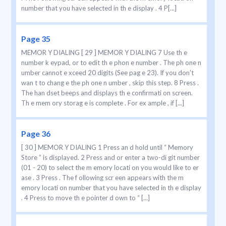
number that you have selected in th e display . 4 P[...]
Page 35
MEMOR Y DIALING [ 29 ] MEMOR Y DIALING 7 Use th e
number k eypad, or to edit th e phon e number . The ph one n
umber cannot e xceed 20 digits (See pag e 23). If you don’t
wan t to chang e the ph one n umber , skip this step. 8 Press .
The han dset beeps and displays th e confirmati on screen.
Th e mem ory storag e is complete . For ex ample , if [...]
Page 36
[ 30 ] MEMOR Y DIALING 1 Press an d hold until “ Memory
Store ” is displayed. 2 Press and or enter a two-di git number
(01 - 20) to select the m emory locati on you would like to er
ase . 3 Press . The f ollowing scr een appears with the m
emory locati on number that you have selected in th e display
. 4 Press to move th e pointer d own to “ [...]