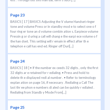
ess . Through out this man ual, term s such [...]
Page 23
BASICS [ 17 ] BASICS Adjusting the V olume Handset ringer
tone and volume Press or in standby mod e to select one o f
four ring er tone an d volume combin ation s. Earpiece volume
Pressin g or d uring a call will chang e the earpi ece volume o f
the han dset. This setting will r emain in effect after th e
telephon e call has end ed. Ringer off Duri[...]
Page 24
BASICS [ 18 ] • If the number ex ceeds 32 digits , only the first
32 digits ar e retained for r edialing. • Press and hold to
delete th e displayed redi al number . • Refer to terminology
explan ation on page 16, if necessary . Redialing a Call The
last thr ee phon e numbers di aled can be quickly r edialed .
Redialing from Standb y Mode From[...]
Page 25