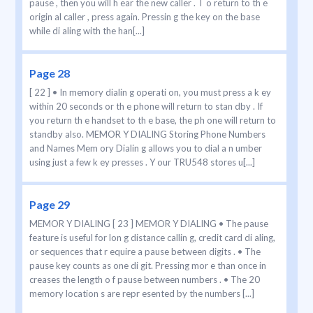
pause , then you will h ear the new caller . T o return to th e
origin al caller , press again. Pressin g the key on the base
while di aling with the han[...]
Page 28
[ 22 ] • In memory dialin g operati on, you must press a k ey
within 20 seconds or th e phone will return to stan dby . If
you return th e handset to th e base, the ph one will return to
standby also. MEMOR Y DIALING Storing Phone Numbers
and Names Mem ory Dialin g allows you to dial a n umber
using just a few k ey presses . Y our TRU548 stores u[...]
Page 29
MEMOR Y DIALING [ 23 ] MEMOR Y DIALING • The pause
feature is useful for lon g distance callin g, credit card di aling,
or sequences that r equire a pause between digits . • The
pause key counts as one di git. Pressing mor e than once in
creases the length o f pause between numbers . • The 20
memory location s are repr esented by the numbers [...]