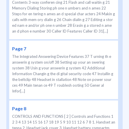
Contents 3-way conferen cing 21 Flash and call waitin g 21
Memory Dialing Storing ph one n umbers and n ames 22
Steps for en tering n ames an d special char acters 24 Makin g
calls with mem ory dialin g 26 Chain dialin g 27 Editing a stor
ed nam e and/or ph one n umber 28 Erasin g a stored n ame
an d phon e number 30 Caller ID Features Caller ID 31[...]
Page 7
The Integrated Answering Device Features 37 T urning th e
answerin g system on/off 38 Setting up your an swering
system 38 Usin g your answerin g system 42 Additional
Information Changin g the di gital security code 47 Installin g
the beltclip 48 Headset in stallation 48 Note on power sour
ces 49 Main tenan ce 49 T roublesh ooting 50 Gener al
Infor[...]
Page 8
CONTROLS AND FUNCTIONS [ 2 ] Controls and Functions 1
2 3 4 13 14 15 16 17 18 19 5 9 10 11 12 6 7 8 1. Handset an
tenna 2. Headset jack cover 3. Handset battery compartm