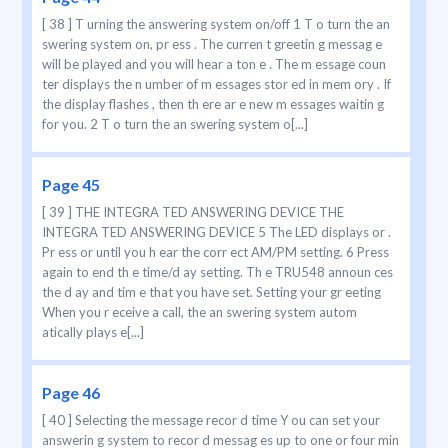
[ 38 ] T urning the answering system on/off 1 T o turn the an
swering system on, pr ess . The curren t greetin g messag e
will be played and you will hear a ton e . The m essage coun
ter displays the n umber of m essages stor ed in mem ory . If
the display flashes , then th ere ar e new m essages waitin g
for you. 2 T o turn the an swering system o[...]
Page 45
[ 39 ] THE INTEGRA TED ANSWERING DEVICE THE
INTEGRA TED ANSWERING DEVICE 5 The LED displays or .
Pr ess or until you h ear the corr ect AM/PM setting. 6 Press
again to end th e time/d ay setting. Th e TRU548 announ ces
the d ay and tim e that you have set. Setting your gr eeting
When you r eceive a call, the an swering system autom
atically plays e[...]
Page 46
[ 40 ] Selecting the message recor d time Y ou can set your
answerin g system to recor d messag es up to one or four min