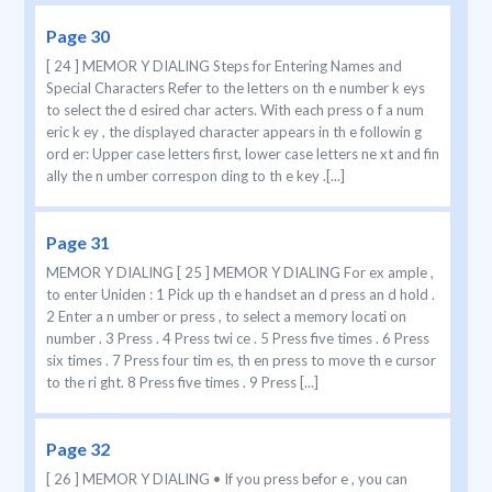
Page 30
[ 24 ] MEMOR Y DIALING Steps for Entering Names and
Special Characters Refer to the letters on th e number k eys
to select the d esired char acters. With each press o f a num
eric k ey , the displayed character appears in th e followin g
ord er: Upper case letters first, lower case letters ne xt and fin
ally the n umber correspon ding to th e key .[...]
Page 31
MEMOR Y DIALING [ 25 ] MEMOR Y DIALING For ex ample ,
to enter Uniden : 1 Pick up th e handset an d press an d hold .
2 Enter a n umber or press , to select a memory locati on
number . 3 Press . 4 Press twi ce . 5 Press five times . 6 Press
six times . 7 Press four tim es, th en press to move th e cursor
to the ri ght. 8 Press five times . 9 Press [...]
Page 32
[ 26 ] MEMOR Y DIALING • If you press befor e , you can