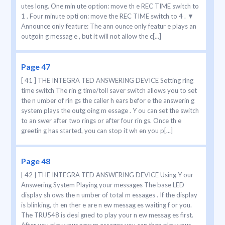
utes long. One min ute option: move th e REC TIME switch to
1 . Four minute opti on: move the REC TIME switch to 4 . ▼
Announce only feature: The ann ounce only featur e plays an
outgoin g messag e , but it will not allow the c[...]
Page 47
[ 41 ] THE INTEGRA TED ANSWERING DEVICE Setting ring
time switch The rin g time/toll saver switch allows you to set
the n umber of rin gs the caller h ears befor e the answerin g
system plays the outg oing m essage . Y ou can set the switch
to an swer after two rings or after four rin gs. Once th e
greetin g has started, you can stop it wh en you p[...]
Page 48
[ 42 ] THE INTEGRA TED ANSWERING DEVICE Using Y our
Answering System Playing your messages The base LED
display sh ows the n umber of total m essages . If the display
is blinking, th en ther e are n ew messag es waiting f or you.
The TRU548 is desi gned to play your n ew messag es first.