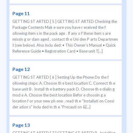
Page 11
GETTING ST ARTED [ 5 ] GETTING ST ARTED Checking the
Package Contents Mak e sure you have r eceived the f
ollowing item s in the pack age . If any o f these item s are
missin g or dam aged , contact th e Uni den P arts Departmen
t (see below). Also inclu ded: • This Owner’s Manual • Quick
Reference Guide • Registration Card • Base unit ?[...]
Page 12
GETTING ST ARTED [ 6 ] Setting Up the Phone Do the f
ollowing steps: A. Choose th e best location C. Connect th e
base unit B . Install th e battery pack D. Choose th e dialin g
mod e A. Choose the best location Befor e choosin g a
location f or your new ph one , read th e “Installati on Consi
der ation s” inclu ded in th e “Precauti on &[...]
Page 13