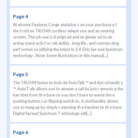
Page 4
W elcome Features Congr atulation s on your purchase o f
the U nid en TRU548 cordless teleph one and an swering
system. This ph one is d esign ed and en gineer ed to ex
acting stand ards f or reli ability , long life , and outstan ding
perf orman ce utilizing the latest in 2.4 GHz Spr ead Spectrum
technology . Note: Some illustrations in this manua[...]
Page 5
The TRU548 featur es inclu de AutoTalk ™ and Aut oStandb y
™. AutoT alk allows you to answer a call by just r emovin g the
han dset from th e base so you don’t have to waste tim e
pushing button s or flipping switch es. A utoStandby allows
you to hang up by simply r eturning th e handset to th e base .
Digital Spread Spectrum T echnology util[...]
Page 6