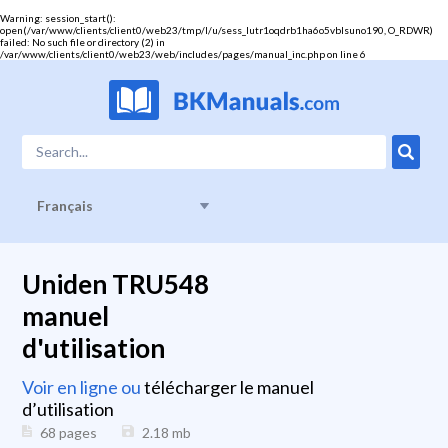
Warning
: session_start():
open(/var/www/clients/client0/web23/tmp/l/u/sess_lutr1oqdrb1ha6o5vblsuno190, O_RDWR)
failed: No such file or directory (2) in
/var/www/clients/client0/web23/web/includes/pages/manual_inc.php
on line
6
Français
Uniden TRU548
manuel
d'utilisation
Voir en ligne ou
télécharger le manuel
d’utilisation
68 pages
2.18
mb