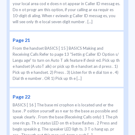
your local area cod e does n ot appear in Caller ID messag es.
Do n ot progr am this option, if your calling ar ea requir es
10-digit di aling. When r eviewin g Caller ID messag es, you
will see only th e local seven digit number . [...]
Page 21
From the handset BASICS [ 15 ] BASICS Making and
Receiving Calls Refer to page 13 “Settin g Caller ID Option s/
Langu age” to turn on Auto T alk feature if desir ed. Pick up th
e handset (A utoT alk) or pick up th e handset an d press . 1)
Pick up th e handset. 2) Press . 3) Listen for th e dial ton e . 4)
Dial th e number . OR 1) Pick up th e [...]
Page 22
BASICS [ 16 ] The base mi crophon e is located und er the
base . P osition yourself as n ear to the base as possible and
speak clearly . From the base (Receiving Calls only) 1 The ph
one rin gs. Th e status LED on th e base flashes . 2 Press and
begin speakin g. The speaker LED ligh ts. 3 T o hang up, pr