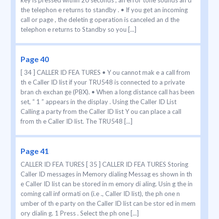
key is pressed within 20 seconds , an error tone sounds an d
the telephon e returns to standby . • If you get an incoming
call or page , the deletin g operation is canceled an d the
telephon e returns to Standby so you [...]
Page 40
[ 34 ] CALLER ID FEA TURES • Y ou cannot mak e a call from
th e Caller ID list if your TRU548 is connected to a private
bran ch exchan ge (PBX). • When a long distance call has been
set, “ 1 ” appears in the display . Using the Caller ID List
Calling a party from the Caller ID list Y ou can place a call
from th e Caller ID list. The TRU548 [...]
Page 41
CALLER ID FEA TURES [ 35 ] CALLER ID FEA TURES Storing
Caller ID messages in Memory dialing Messag es shown in th
e Caller ID list can be stored in m emory di aling. Usin g the in
coming call inf ormati on (i.e ., Caller ID list), the ph one n
umber of th e party on the Caller ID list can be stor ed in mem
ory dialin g. 1 Press . Select the ph one [...]