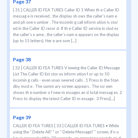
Page 37
[ 31 ] CALLER ID FEA TURES Caller ID 1 When th e Caller ID
messag e is received , the display sh ows the caller’s nam e
and ph one n umber . The incomin g call inform ation is stor
ed in the Caller ID recor d. If th e Caller ID service in clud es
the caller’s n ame , the caller’s nam e appears on the display
(up to 15 letters). Her e are som [...]
Page 38
[ 32 ] CALLER ID FEA TURES V iewing the Caller ID Message
List The Caller ID list stor es inform ation f or up to 50
incomin g calls - even unan swered calls . 1 Press in the Stan
dby mod e . The summ ary screen appears . The scr een
shows th e number o f new m essages an d total messag es. 2
Press to display the latest Caller ID m essage . 3 Press[...]
Page 39
CALLER ID FEA TURES [ 33 ] CALLER ID FEA TURES • While
using the “ Delete All? ” or “ Delete Message? ” screen, if n o