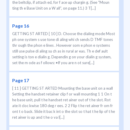
the beltclip, if attach ed, for f ace up chargin g. (See “Moun
ting th e Base Unit on a W all”, on page 11.) 3 T[...]
Page 16
GETTING ST ARTED [ 10 ] D. Choose the dialing mode Most
ph one system s use tone di aling whi ch sends D TMF tones
thr ough the phon e lines . However som e phon e systems
still use pulse di aling su ch as in rural ar eas. Th e def ault
setting is ton e dialin g. Dependin g on your dialin g system,
set the m ode as f ollows: •If you are n ot sure[...]
Page 17
[ 11 ] GETTING ST ARTED Mounting the base unit on a wall
Setting the handset retainer clip f or wall mounting 1 1 On t
he base unit, pull t he handset ret ainer out of t he slot. Rot
ate it cloc kwise 180 deg r ees. 2 2 Flip t he ret ainer fr om fr
ont t o back. Slide it bac k int o the slot so t hat t he lip of t he
ret ainer is up and t he o va l[...]