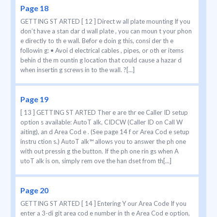
Page 18
GETTING ST ARTED [ 12 ] Direct w all plate mounting If you
don’t have a stan dar d wall plate , you can moun t your phon
e directly to th e wall. Befor e doin g this, consi der th e
followin g: • Avoi d electrical cables , pipes, or oth er items
behin d the m ountin g location that could cause a hazar d
when insertin g screws in to the wall. ?[...]
Page 19
[ 13 ] GETTING ST ARTED Ther e are thr ee Caller ID setup
option s available: AutoT alk, CIDCW (Caller ID on Call W
aiting), an d Area Cod e . (See page 14 f or Area Cod e setup
instru ction s.) AutoT alk™ allows you to answer the ph one
with out pressin g the button. If the ph one rin gs when A
utoT alk is on, simply rem ove the han dset from th[...]
Page 20
GETTING ST ARTED [ 14 ] Entering Y our Area Code If you
enter a 3-di git area cod e number in th e Area Cod e option,