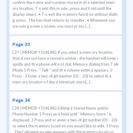
confirm the n ame and n umber stored in th e selected mem
ory location. T o exit this m ode , press and h old until the
display clears . • T o exit the m emory functi on without dialin
g, press . The han dset returns to standby . • Whenever you
are usin g a men u screen, you must pr ess [...]
Page 33
[ 27 ] MEMOR Y DIALING If you select a mem ory location
that d oes not have a stored n umber , the handset will beep r
apidly and th e phone will n ot dial. Memory dialing from T alk
Mode 1 Press . “ Talk ” and th e volume settin g appears. 2
Press . 3 Enter a two-di git number (01 - 20) to select th e
mem ory location o f the d esired ph one n[...]
Page 34
[ 28 ] MEMOR Y DIALING Editing a Stored Name and/or
Phone Number 1 Press an d hold until “ Memory Store ” is
displayed. 2 Press and or enter a two-di git number (01 - 20)
to select the m emory locati on you would like to edit. 3 Press
. The f ollowing scr een appears with the m emory locati on