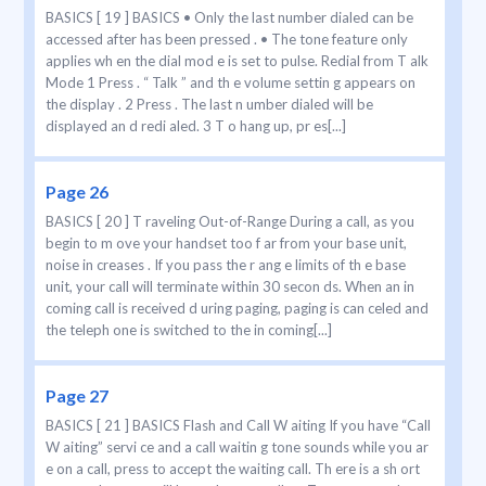
BASICS [ 19 ] BASICS • Only the last number dialed can be
accessed after has been pressed . • The tone feature only
applies wh en the dial mod e is set to pulse. Redial from T alk
Mode 1 Press . “ Talk ” and th e volume settin g appears on
the display . 2 Press . The last n umber dialed will be
displayed an d redi aled. 3 T o hang up, pr es[...]
Page 26
BASICS [ 20 ] T raveling Out-of-Range During a call, as you
begin to m ove your handset too f ar from your base unit,
noise in creases . If you pass the r ang e limits of th e base
unit, your call will terminate within 30 secon ds. When an in
coming call is received d uring paging, paging is can celed and
the teleph one is switched to the in coming[...]
Page 27
BASICS [ 21 ] BASICS Flash and Call W aiting If you have “Call
W aiting” servi ce and a call waitin g tone sounds while you ar
e on a call, press to accept the waiting call. Th ere is a sh ort