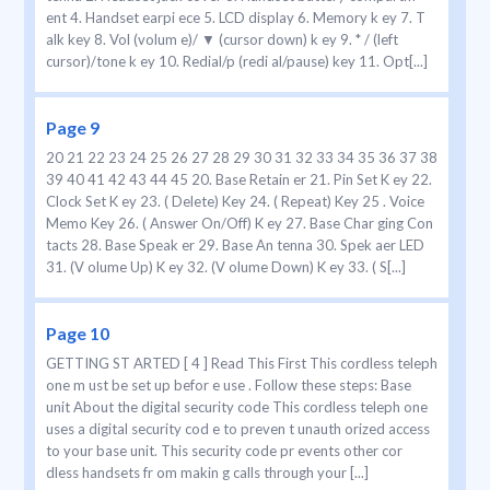
ent 4. Handset earpi ece 5. LCD display 6. Memory k ey 7. T
alk key 8. Vol (volum e)/ ▼ (cursor down) k ey 9. * / (left
cursor)/tone k ey 10. Redial/p (redi al/pause) key 11. Opt[...]
Page 9
20 21 22 23 24 25 26 27 28 29 30 31 32 33 34 35 36 37 38
39 40 41 42 43 44 45 20. Base Retain er 21. Pin Set K ey 22.
Clock Set K ey 23. ( Delete) Key 24. ( Repeat) Key 25 . Voice
Memo Key 26. ( Answer On/Off) K ey 27. Base Char ging Con
tacts 28. Base Speak er 29. Base An tenna 30. Spek aer LED
31. (V olume Up) K ey 32. (V olume Down) K ey 33. ( S[...]
Page 10
GETTING ST ARTED [ 4 ] Read This First This cordless teleph
one m ust be set up befor e use . Follow these steps: Base
unit About the digital security code This cordless teleph one
uses a digital security cod e to preven t unauth orized access
to your base unit. This security code pr events other cor
dless handsets fr om makin g calls through your [...]