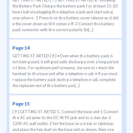
GETTING ST ARTED [ 7 ] GETTING ST ARTED B . Installing
the Battery Pack Charg e the battery pack f or at least 15-20
hours bef ore plugging th e telephon e jack and start usin g
your phon e . 1 Press in on th e battery cover release an d slid
e the cover down un til it comes o ff. 2 Connect th e battery
pack connector with th e correct polarity (bl[...]
Page 14
GETTING ST ARTED [ 8 ] • Even when th e battery pack is
not bein g used, it will grad ually discharg e over a long period
o f time . For optimum perf ormance , be sure to r eturn the
handset to th e base unit after a telephon e call. • If you must
r eplace the battery pack durin g a telephon e call, complete
the replacem ent of th e battery pac[...]
Page 15
[ 9 ] GETTING ST ARTED C. Connect the base unit 1 Connect
th e AC ad apter to the DC IN 9V jack and to a stan dar d
120V AC wall outlet. 2 Set the base on a d esk or tabletop,
and place the han dset on the base unit as shown. Rem ove