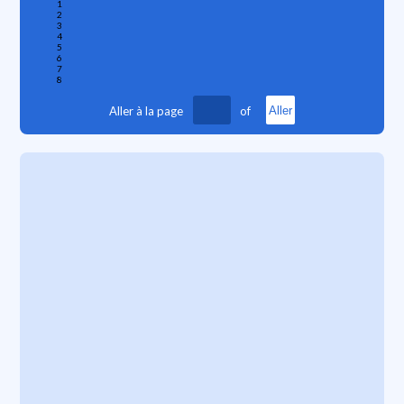
1
2
3
4
5
6
7
8
Aller à la page
of
Aller