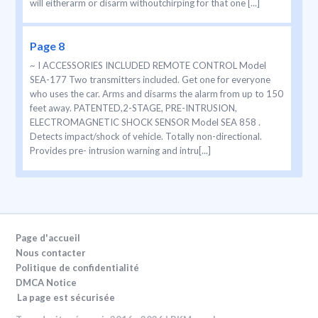
will eitherarm or disarm withoutchirping for that one [...]
Page 8
~ I ACCESSORIES INCLUDED REMOTE CONTROL Model
SEA-177 Two transmitters included. Get one for everyone
who uses the car. Arms and disarms the alarm from up to 150
feet away. PATENTED,2-STAGE, PRE-INTRUSION,
ELECTROMAGNETIC SHOCK SENSOR Model SEA 858 .
Detects impact/shock of vehicle. Totally non-directional.
Provides pre- intrusion warning and intru[...]
Page d'accueil
Nous contacter
Politique de confidentialité
DMCA Notice
La page est sécurisée