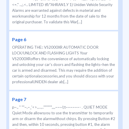
<=." ..,;.<.. LIMITED tfl/"AHRAN1.Y 1) Uniden Vehicle Security
Alarms are warranted against defects in material and
workmanship for 12 months from the date of sale to the
original purchaser. To validate this War[...]
Page 6
OPERATING THE:: VS2000XR AUTOMATIC DOOR
LOCK/UNLOCK AND FLASHING LIGHTS Your
VS2000XRoffers the convenience of automatically locking
and unlocking your car's doors and flashing the lights~hen the
car is armed and disarmed. This may require the addition of
certain optionalaccessories,and you should discuss with your
professionalUNIDEN dealer ab[...]
Page 7
p~., " ""~,~_'<>.,...,.."""""",,,,~~~I;t~~~~~~- . QUIET MODE
Quiet Mode allowsyou to use the transmitter to temporarily
arm or disarm the alarmwithout chirps. By pressing Button #2
and then, within 10 seconds, pressing button #1, the alarm