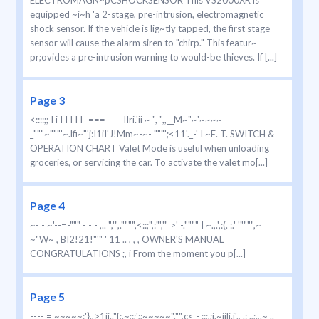
ELECTROMAGN~pCSHOCKSENSOR This VS2000XR is
equipped ~i~h 'a 2-stage, pre-intrusion, electromagnetic
shock sensor. If the vehicle is lig~tly tapped, the first stage
sensor will cause the alarm siren to "chirp." This featur~
pr;ovides a pre-intrusion warning to would-be thieves. If [...]
Page 3
<::::;; I i I I I I I -=== ---- lIri.'ii ~ ", ",,__M~"~'~~~~-
_"""~"""'~.lfi~"'j:I1iI'J!Mm~-~- """';<11'._-' I ~E. T. SWITCH &
OPERATION CHART Valet Mode is useful when unloading
groceries, or servicing the car. To activate the valet mo[...]
Page 4
~- - ~'--=-""" - - - ,.. ",'",."""",<::;",:"','" >' -."""" I ~.,.',:(. :.' '"""",~
~"W~ , BI2!21!"'" ' 11 .. , , , OWNER'S MANUAL
CONGRATULATIONS ;, i From the moment you p[...]
Page 5
---- = ~~~~~:'}.,>1ii.."f;.~;:;';;~~~~~"."",c< - ::;,;i.~iilj.i'., .: .,;.,.~ ..