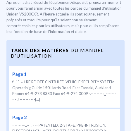
Après un achat réussi de l’équipement/dispositif, prenez un moment
pour vous familiariser avec toutes les parties du manuel d'utilisation
Uniden VS2000XR. À l'heure actuelle, ils sont soigneusement
préparés et traduits pour qu'ils soient non seulement
compréhensibles pour les utilisateurs, mais pour qu’ils remplissent
leur fonction de base de l'information et d’aide.
TABLE DES MATIÈRES
DU MANUEL
D’UTILISATION
Page 1
f- " '- ~ i RF RE OTE C NTR lLED VEHICLE SECURITY SYSTEM
Operatin'g Guide 150 Harris Road, East Tarnaki, Auckland
Phone: 64-9-273 8383 Fax: 64-9-274 0009 -.---------._-------
- - J ------- ---[...]
Page 2
- -- ~ ~-,,~_. - -- PATENTED, 2-STA~E, PRE-INTRUSION,