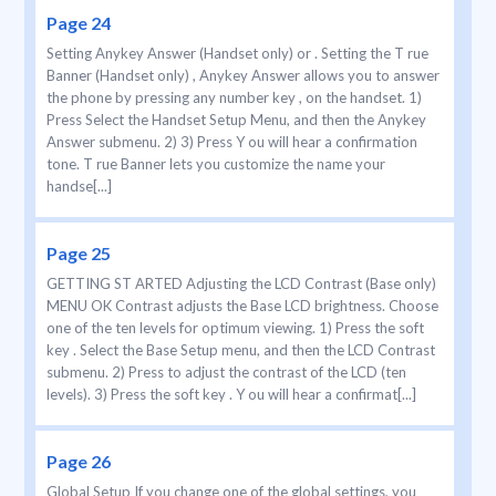
Page 24
Setting Anykey Answer (Handset only) or . Setting the T rue
Banner (Handset only) , Anykey Answer allows you to answer
the phone by pressing any number key , on the handset. 1)
Press Select the Handset Setup Menu, and then the Anykey
Answer submenu. 2) 3) Press Y ou will hear a confirmation
tone. T rue Banner lets you customize the name your
handse[...]
Page 25
GETTING ST ARTED Adjusting the LCD Contrast (Base only)
MENU OK Contrast adjusts the Base LCD brightness. Choose
one of the ten levels for optimum viewing. 1) Press the soft
key . Select the Base Setup menu, and then the LCD Contrast
submenu. 2) Press to adjust the contrast of the LCD (ten
levels). 3) Press the soft key . Y ou will hear a confirmat[...]
Page 26
Global Setup If you change one of the global settings, you