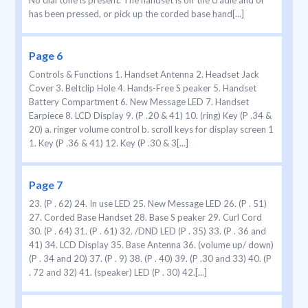
No dial tone is present. The handset is off the cradle and or
has been pressed, or pick up the corded base hand[...]
Page 6
Controls & Functions 1. Handset Antenna 2. Headset Jack
Cover 3. Beltclip Hole 4. Hands-Free S peaker 5. Handset
Battery Compartment 6. New Message LED 7. Handset
Earpiece 8. LCD Display 9. (P .20 & 41) 10. (ring) Key (P .34 &
20) a. ringer volume control b. scroll keys for display screen 1
1. Key (P .36 & 41) 12. Key (P .30 & 3[...]
Page 7
23. (P . 62) 24. In use LED 25. New Message LED 26. (P . 51)
27. Corded Base Handset 28. Base S peaker 29. Curl Cord
30. (P . 64) 31. (P . 61) 32. /DND LED (P . 35) 33. (P . 36 and
41) 34. LCD Display 35. Base Antenna 36. (volume up/ down)
(P . 34 and 20) 37. (P . 9) 38. (P . 40) 39. (P .30 and 33) 40. (P
. 72 and 32) 41. (speaker) LED (P . 30) 42.[...]