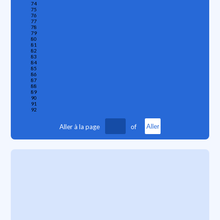
74
75
76
77
78
79
80
81
82
83
84
85
86
87
88
89
90
91
92
Aller à la page
of
Aller