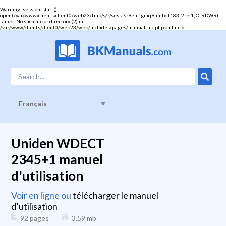
Warning
: session_start():
open(/var/www/clients/client0/web23/tmp/s/r/sess_sr9entigmq9uhlbdt183t2rel1, O_RDWR)
failed: No such file or directory (2) in
/var/www/clients/client0/web23/web/includes/pages/manual_inc.php
on line
6
Français
Uniden WDECT
2345+1 manuel
d'utilisation
Voir en ligne ou
télécharger le manuel
d’utilisation
92 pages
3.59
mb