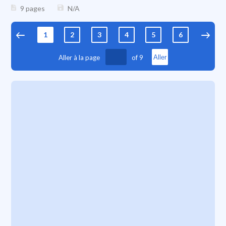
9 pages
N/A
1
2
3
4
5
6
7
Aller à la page
of
9
Aller