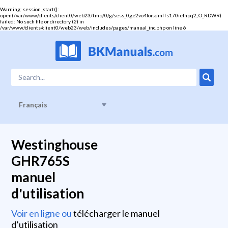
Warning
: session_start():
open(/var/www/clients/client0/web23/tmp/0/g/sess_0ge2vo4loisdmffs170ielhpq2, O_RDWR)
failed: No such file or directory (2) in
/var/www/clients/client0/web23/web/includes/pages/manual_inc.php
on line
6
Français
Westinghouse
GHR765S
manuel
d'utilisation
Voir en ligne ou
télécharger le manuel
d’utilisation