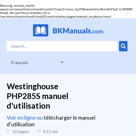
Warning
: session_start():
open(/var/www/clients/client0/web23/tmp/2/i/sess_2ip7lt8oeouhi22u96m42cf5p5, O_RDWR)
failed: No such file or directory (2) in
/var/www/clients/client0/web23/web/includes/pages/manual_inc.php
on line
6
Français
Westinghouse
PHP285S manuel
d'utilisation
Voir en ligne ou
télécharger le manuel
d’utilisation
32 pages
4.11
mb