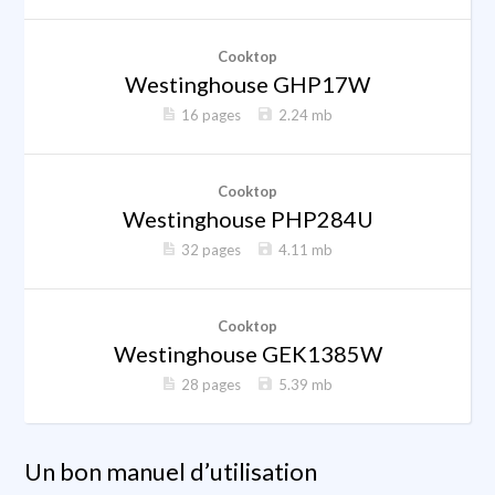
Cooktop
Westinghouse GHP17W
16 pages
2.24 mb
Cooktop
Westinghouse PHP284U
32 pages
4.11 mb
Cooktop
Westinghouse GEK1385W
28 pages
5.39 mb
Un bon manuel d’utilisation