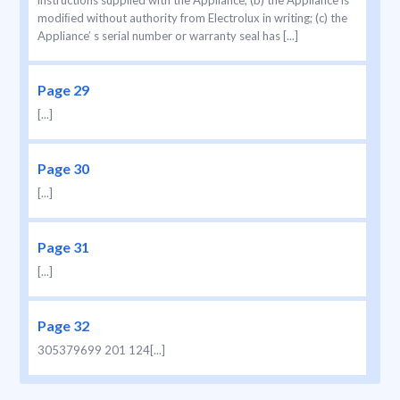
instructions supplied with the Appliance; (b) the Appliance is
modiﬁed without authority from Electrolux in writing; (c) the
Appliance’ s serial number or warranty seal has [...]
Page 29
[...]
Page 30
[...]
Page 31
[...]
Page 32
305379699 201 124[...]