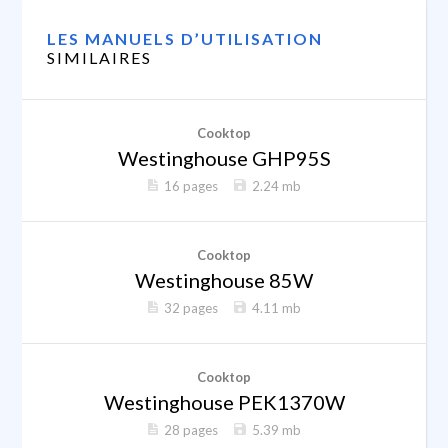
LES MANUELS D’UTILISATION
SIMILAIRES
Cooktop
Westinghouse GHP95S
16 pages
2.24 mb
Cooktop
Westinghouse 85W
32 pages
4.11 mb
Cooktop
Westinghouse PEK1370W
28 pages
5.39 mb