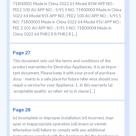
71800001 Made in China 5022 65 Model 85W APP NO.:
PEE2 100 AU APP NO .: S/91 S NO: 71800002 Made in China
5022 64 Model 85S APP NO.: PEE2 100 AU APP NO .: S/91 S
NO: 71800003 Made in China 5022 64 Model 95U APP NO.:
PEE 2 101 AU APP NO .: S/91 S NO: 71800004 Made in
China 5022 64 PHR2 R R PHR2 R [...]
Page 27
This document sets out the terms and conditions of the
product warranties for Electrolux Appliances. It is an impor -
tant document. Please keep it with your proof of purchase
docu - ments in a safe place for future refer ence should you
requir e service for your Appliance. 1. In this warranty (a)
‘acceptable quality’ as referr ed to in clause [...]
Page 28
(v) incomplete or improper installation (vi) incorrect, impr
oper or inappropriate operation (vii) insect or vermin
infestation (viii) failure to comply with any additional