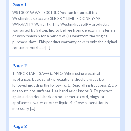
Page 1
WST3001W WST3001BLK You can be sure...if it’s
Westinghouse toasterSLICER ™ LIMITED ONE YEAR
WARRANTY Warranty: This Westinghouse® • product is
warranted by Salton, Inc. to be free from defects in materials
or workmanship for a period of (1) year from the original
purchase date. This product warranty covers only the original
consumer purchase[...]
Page 2
1 IMPORTANT SAFEGUARDS When using electrical
appliances, basic safety precautions should always be
followed including the following: 1. Read all instructions. 2. Do
not touch hot surfaces. Use handles or knobs 3. To protect
against electrical shock do not immerse cord, plugs, or
appliance in water or other liquid. 4. Close supervision is
necessary [...]
Page 3