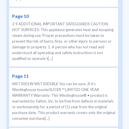
Page 10
2 9 ADDITIONAL IMPORTANT SAFEGUARDS CAUTION
HOT SURFACES: This appliance generates heat and escaping
steam during use. Proper precautions must be taken to
prevent the risk of burns, fires, or other injury to persons or
damage to property. 1. A person who has not read and
understood all operating and safety instructions is not
qualified to operate t[...]
Page 11
WST3001W WST3001BLK You can be sure...if it’s
Westinghouse toasterSLICER ™ LIMITED ONE YEAR
WARRANTY Warranty: This Westinghouse® • product is
warranted by Salton, Inc. to be free from defects in materials
or workmanship for a period of (1) year from the original
purchase date. This product warranty covers only the original
consumer purchase[...]