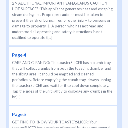
2 9 ADDITIONAL IMPORTANT SAFEGUARDS CAUTION
HOT SURFACES: This appliance generates heat and escaping
steam during use. Proper precautions must be taken to
prevent the risk of burns, fires, or other injury to persons or
damage to property. 1. A person who has not read and
understood all operating and safety instructions is not
qualified to operate t[...]
Page 4
CARE AND CLEANING: The toasterSLICER has a crumb tray
that will collect crumbs from both the toasting chamber and
the slicing area. It should be emptied and cleaned
periodically. Before emptying the crumb tray, always unplug
the toasterSLICER and wait for it to cool down completely.
Tap the sides of the unit lightly to dislodge any crumbs in the
br[...]
Page 5
GETTING TO KNOW YOUR TOASTERSLICER: Your
toasterSLICER has a number of control buttons and several