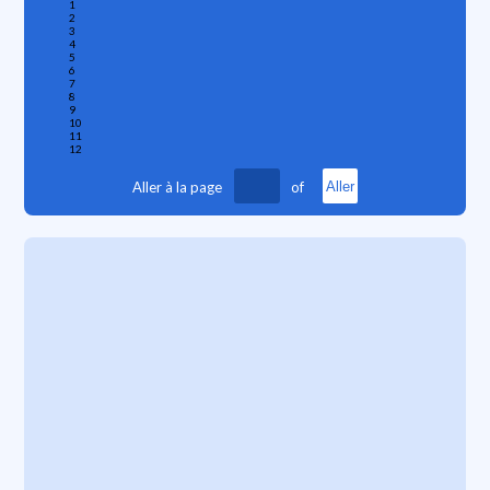
1
2
3
4
5
6
7
8
9
10
11
12
Aller à la page
of
Aller