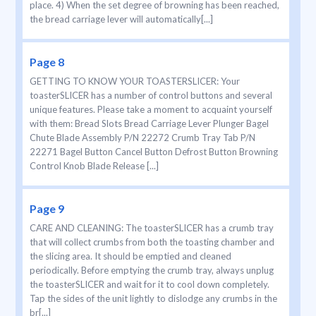
place. 4) When the set degree of browning has been reached,
the bread carriage lever will automatically[...]
Page 8
GETTING TO KNOW YOUR TOASTERSLICER: Your
toasterSLICER has a number of control buttons and several
unique features. Please take a moment to acquaint yourself
with them: Bread Slots Bread Carriage Lever Plunger Bagel
Chute Blade Assembly P/N 22272 Crumb Tray Tab P/N
22271 Bagel Button Cancel Button Defrost Button Browning
Control Knob Blade Release [...]
Page 9
CARE AND CLEANING: The toasterSLICER has a crumb tray
that will collect crumbs from both the toasting chamber and
the slicing area. It should be emptied and cleaned
periodically. Before emptying the crumb tray, always unplug
the toasterSLICER and wait for it to cool down completely.
Tap the sides of the unit lightly to dislodge any crumbs in the
br[...]