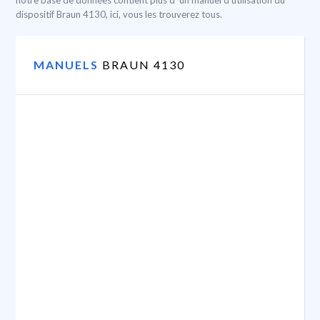
notre base de données contient plus d ‘un manuel d’utilisation du
dispositif Braun 4130, ici, vous les trouverez tous.
MANUELS
BRAUN 4130