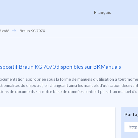
Français
à café
Braun KG 7070
 dispositif Braun KG 7070 disponibles sur BKManuals
ocumentation appropriée sous la forme de manuels d’utilisation à tout moment 
ionnalités du dispositif, en changeant ainsi les manuels d’utilisation décrivan
rsions de documents - si notre base de données contient plus d ‘un manuel d’uti
Parta