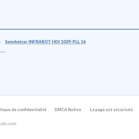
-
Sennheiser INFRAROT HDI 1029-PLL 16
itique de confidentialité
DMCA Notice
La page est sécurisée
uals.com