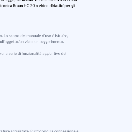
ronica Braun HC 20 o video didattici per gli
to. Lo scopo del manuale d’uso è istruire,
sull'oggetto/servizio, un suggerimento.
na serie di funzionalità aggiuntive del
zature acquistate. Purtroppo, la connessione e