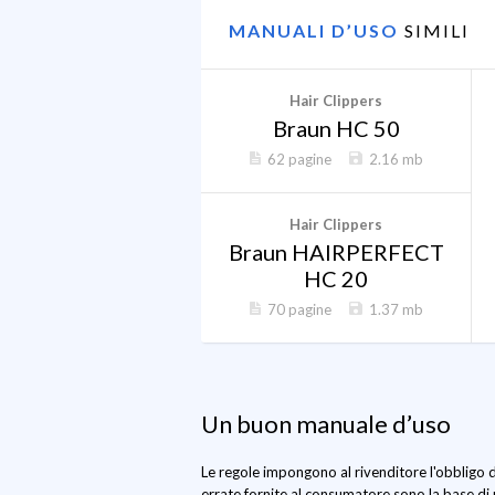
MANUALI D’USO
SIMILI
Hair Clippers
Braun HC 50
62 pagine
2.16 mb
Hair Clippers
Braun HAIRPERFECT
HC 20
70 pagine
1.37 mb
Un buon manuale d’uso
Le regole impongono al rivenditore l'obbligo d
errate fornite al consumatore sono la base di 