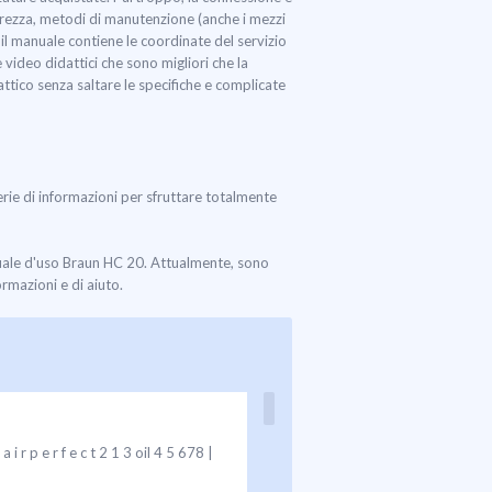
curezza, metodi di manutenzione (anche i mezzi
 il manuale contiene le coordinate del servizio
 video didattici che sono migliori che la
ttico senza saltare le specifiche e complicate
serie di informazioni per sfruttare totalmente
nuale d'uso Braun HC 20. Attualmente, sono
ormazioni e di aiuto.
p e r f e c t 2 1 3 oil 4 5 678 |