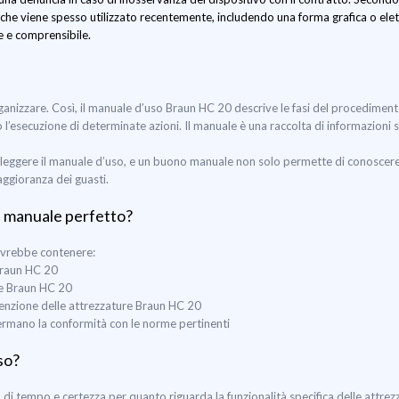
che viene spesso utilizzato recentemente, includendo una forma grafica o elett
le e comprensibile.
organizzare. Così, il manuale d’uso Braun HC 20 descrive le fasi del procedimen
 o l’esecuzione di determinate azioni. Il manuale è una raccolta di informazioni 
leggere il manuale d’uso, e un buono manuale non solo permette di conoscere u
aggioranza dei guasti.
l manuale perfetto?
ovrebbe contenere:
 Braun HC 20
ne Braun HC 20
utenzione delle attrezzature Braun HC 20
nfermano la conformità con le norme pertinenti
so?
 tempo e certezza per quanto riguarda la funzionalità specifica delle attrez