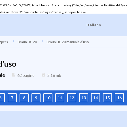
09j0vu5u5, O_RDWR) failed: No such file or directory (2) in
/var/www/clients/client0/web23/we
nts/client0/web23/web/includes/pages/manual_inc.php
on line
26
Italiano
ippers
Braun HC 20
Braun HC 20 manuale d’uso
d’uso
ale
62 pagine
2.16
mb
6
7
8
9
10
11
12
13
14
15
16