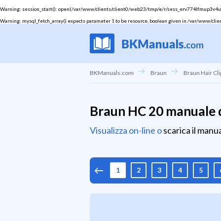
Warning
: session_start(): open(/var/www/clients/client0/web23/tmp/e/r/sess_erv774lfmup3v4u7d
Warning
: mysql_fetch_array() expects parameter 1 to be resource, boolean given in
/var/www/clie
BKManuals.com
Braun
Braun Hair Cl
Braun HC 20 manuale 
Visualizza on-line o
scarica il manu
1
2
3
4
5