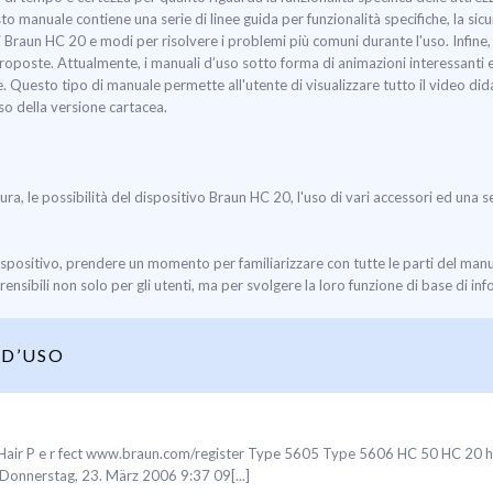
to manuale contiene una serie di linee guida per funzionalità specifiche, la si
i Braun HC 20 e modi per risolvere i problemi più comuni durante l'uso. Infine,
 proposte. Attualmente, i manuali d’uso sotto forma di animazioni interessanti e
 Questo tipo di manuale permette all'utente di visualizzare tutto il video dida
so della versione cartacea.
tura, le possibilità del dispositivo Braun HC 20, l'uso di vari accessori ed una 
ispositivo, prendere un momento per familiarizzare con tutte le parti del ma
nsibili non solo per gli utenti, ma per svolgere la loro funzione di base di inf
D’USO
 P e r fect www.braun.com/register Type 5605 Type 5606 HC 50 HC 20 h a i r 
 Donnerstag, 23. März 2006 9:37 09[...]