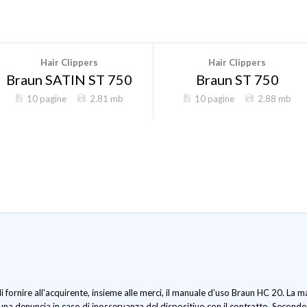
Hair Clippers
Hair Clippers
Braun SATIN ST 750
Braun ST 750
10 pagine
2.81 mb
10 pagine
2.88 mb
i fornire all'acquirente, insieme alle merci, il manuale d’uso Braun HC 20. La 
una denuncia in caso di inosservanza del dispositivo con il contratto. Secondo 