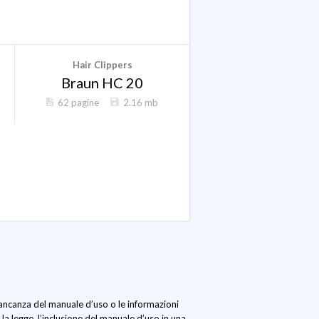
Hair Clippers
Braun HC 20
62 pagine
2.16 mb
mancanza del manuale d’uso o le informazioni
la legge, l’inclusione del manuale d’uso in una