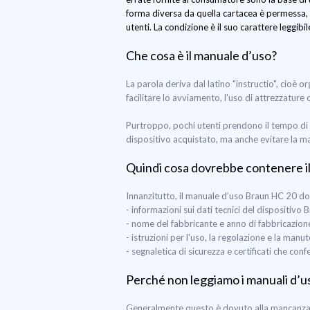
forma diversa da quella cartacea è permessa, 
utenti. La condizione è il suo carattere leggibi
Che cosa è il manuale d’uso?
La parola deriva dal latino "instructio", cioè 
facilitare lo avviamento, l'uso di attrezzature
Purtroppo, pochi utenti prendono il tempo di 
dispositivo acquistato, ma anche evitare la m
Quindi cosa dovrebbe contenere i
Innanzitutto, il manuale d’uso Braun HC 20 d
- informazioni sui dati tecnici del dispositivo
- nome del fabbricante e anno di fabbricazio
- istruzioni per l'uso, la regolazione e la man
- segnaletica di sicurezza e certificati che co
Perché non leggiamo i manuali d’u
Generalmente questo è dovuto alla mancanza di