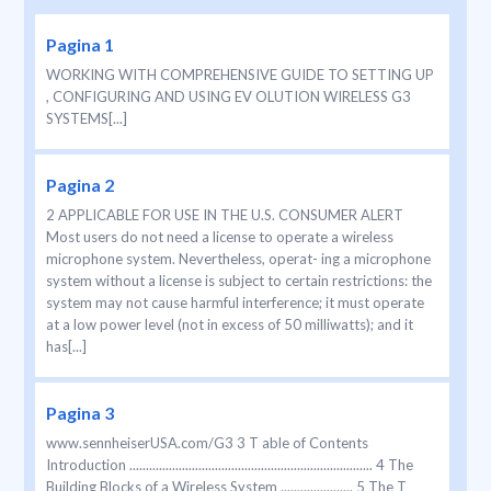
Pagina 1
WORKING WITH COMPREHENSIVE GUIDE TO SETTING UP
, CONFIGURING AND USING EV OLUTION WIRELESS G3
SYSTEMS[...]
Pagina 2
2 APPLICABLE FOR USE IN THE U.S. CONSUMER ALERT
Most users do not need a license to operate a wireless
microphone system. Nevertheless, operat- ing a microphone
system without a license is subject to certain restrictions: the
system may not cause harmful interference; it must operate
at a low power level (not in excess of 50 milliwatts); and it
has[...]
Pagina 3
www.sennheiserUSA.com/G3 3 T able of Contents
Introduction .......................................................................... 4 The
Building Blocks of a Wireless System ...................... 5 The T