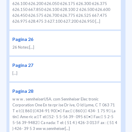
626.100 626.200 626.050 626.175 626.300 626.375
626.150 667.850 626.100 628.100 2 626.500 626.600
626.450 626.575 626.700 626.775 626.525 667.475
626.975 628.475 3 627.100 627.200 626.950 [...]
Pagina 26
26 Notes:[...]
Pagina 27
[...]
Pagina 28
w w w . sennheiserUSA. com Sennheiser Elec tronic
Corporation One En te rpr ise Dr ive, O ld Lyme, C T 063 71
T e l:( 860 )434-91 90• Fax: ( 860 ) 434- 1 75 9 La
tin Ame ric a:T el:52- 5 5-56 39- 095 6• Fax: 5 2-5
5-56 39-9482 Ca nada: T el: ( 51 4 ) 426-3 013 F ax : ( 51 4
) 426- 39 5 3 ww w.sennheiser[...]