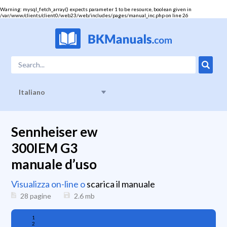
Warning
: mysql_fetch_array() expects parameter 1 to be resource, boolean given in
/var/www/clients/client0/web23/web/includes/pages/manual_inc.php
on line
26
Italiano
Sennheiser ew
300IEM G3
manuale d’uso
Visualizza on-line o
scarica il manuale
28 pagine
2.6
mb
1
2