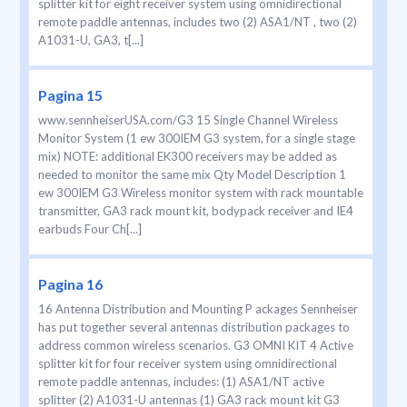
splitter kit for eight receiver system using omnidirectional
remote paddle antennas, includes two (2) ASA1/NT , two (2)
A1031-U, GA3, t[...]
Pagina 15
www.sennheiserUSA.com/G3 15 Single Channel Wireless
Monitor System (1 ew 300IEM G3 system, for a single stage
mix) NOTE: additional EK300 receivers may be added as
needed to monitor the same mix Qty Model Description 1
ew 300IEM G3 Wireless monitor system with rack mountable
transmitter, GA3 rack mount kit, bodypack receiver and IE4
earbuds Four Ch[...]
Pagina 16
16 Antenna Distribution and Mounting P ackages Sennheiser
has put together several antennas distribution packages to
address common wireless scenarios. G3 OMNI KIT 4 Active
splitter kit for four receiver system using omnidirectional
remote paddle antennas, includes: (1) ASA1/NT active
splitter (2) A1031-U antennas (1) GA3 rack mount kit G3