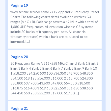
Pagina 19
www.sennheiserUSA.com/G3 19 Appendix: Frequency Preset
Charts The following charts detail evolution wireless G3
ranges (A / G / B). Each range covers a 42 MHz with a total of
1,680 UHF frequencies. All evolution wireless G3 systems
include 20 banks of frequency pre- sets. All channels
(frequency presets) within a bank are calculated to be
intermodu[...]
Pagina 20
20 Frequency Range A 516–558 MHz Channel Bank 1 Bank 2
Bank 3 Bank 4 Bank 5 Bank 6 Bank 7 Bank 8 Bank 9 Bank 10
1 518.200 524.250 530.100 536.350 542.900 548.850
554.100 518.125 516.000 516.000 2 518.700 524.800
530.800 537.700 543.600 549.800 554.550 518.500
516.875 516.400 3 519.650 525.550 531.650 538.650
544.450 550.250 555.200 519.000 517.50[...]
Pagina 21