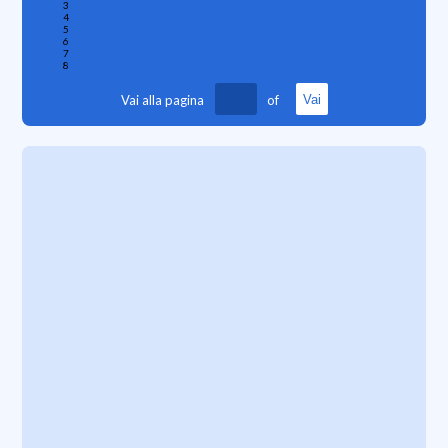
3
4
5
6
7
8
Vai alla pagina
of
Vai