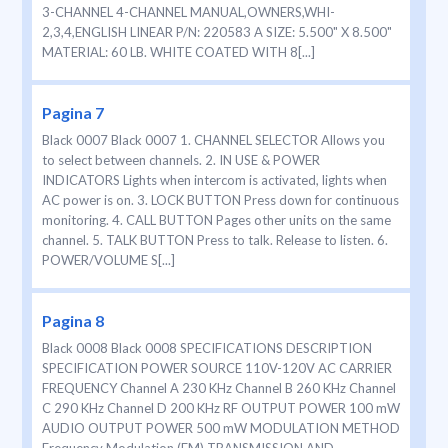
3-CHANNEL 4-CHANNEL MANUAL,OWNERS,WHI-
2,3,4,ENGLISH LINEAR P/N: 220583 A SIZE: 5.500" X 8.500"
MATERIAL: 60 LB. WHITE COATED WITH 8[...]
Pagina 7
Black 0007 Black 0007 1. CHANNEL SELECTOR Allows you
to select between channels. 2. IN USE & POWER
INDICATORS Lights when intercom is activated, lights when
AC power is on. 3. LOCK BUTTON Press down for continuous
monitoring. 4. CALL BUTTON Pages other units on the same
channel. 5. TALK BUTTON Press to talk. Release to listen. 6.
POWER/VOLUME S[...]
Pagina 8
Black 0008 Black 0008 SPECIFICATIONS DESCRIPTION
SPECIFICATION POWER SOURCE 110V-120V AC CARRIER
FREQUENCY Channel A 230 KHz Channel B 260 KHz Channel
C 290 KHz Channel D 200 KHz RF OUTPUT POWER 100 mW
AUDIO OUTPUT POWER 500 mW MODULATION METHOD