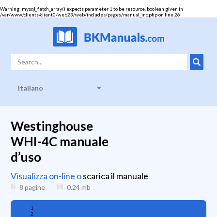
Warning
: mysql_fetch_array() expects parameter 1 to be resource, boolean given in
/var/www/clients/client0/web23/web/includes/pages/manual_inc.php
on line
26
Italiano
Westinghouse
WHI-4C manuale
d’uso
Visualizza on-line o
scarica il manuale
8 pagine
0.24
mb
1
2