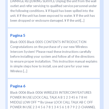
DAMAGE REQUIRING SERVICE Unplug the unit from the wall
outlet and refer servicing to qualified service personnel under
the following conditions. ¥ If liquid has been spilled into the
unit. ¥ If the unit has been exposed to water. ¥ If the unit has
been dropped or enclosure damaged. ¥ If the unit[...]
Pagina 5
Black 0005 Black 0005 CONTENTS INTRODUCTION
Congratulations on the purchase of y our new Wireless
Intercom System! Please read these instructions carefully
before installing your system and follow all of the directions
to ensure proper installation. This instruction manual explains
in simple steps how to install, use and care for your new
Wireless [...]
Pagina 6
Black 0006 Black 0006 WIRELESS INTERCOM FEATURES
POWER IN USE LOCK CALL TALK A B 1 2 3 45 6 7 8 HI
MIDDLE LOW OFF ™ By Linear LOCK CALL TALK AB C OFF
POWER IN USE 2 3 4 5 6 7 8 1 3 4 5 6 1 8 7 9 2 2-CHANNEL