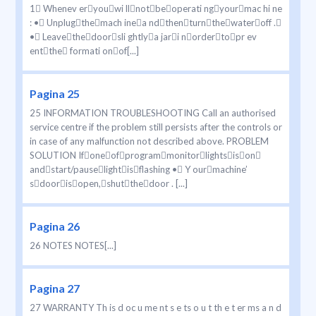
1 Whenev eryouwi llnotbeoperati ngyourmac hi ne
: • Unplugthemach inea ndthenturnthewateroff .
• Leavethedoorsli ghtlya jari nordertopr ev
entthe formati onof[...]
Pagina 25
25 INFORMATION TROUBLESHOOTING Call an authorised
service centre if the problem still persists after the controls or
in case of any malfunction not described above. PROBLEM
SOLUTION Ifoneofprogrammonitorlightsison
andstart/pauselightisflashing • Y ourmachine’
sdoorisopen,shutthedoor . [...]
Pagina 26
26 NOTES NOTES[...]
Pagina 27
27 WARRANTY Th is d oc u me nt s e ts o u t th e t er ms a n d