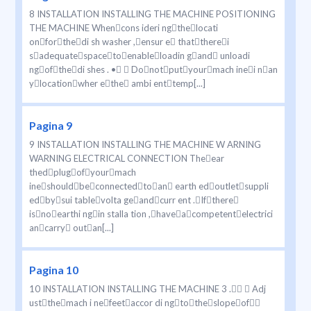
8 INSTALLATION INSTALLING THE MACHINE POSITIONING
THE MACHINE Whencons ideri ngthelocati
onforthedi sh washer ,ensur e thattherei
sadequatespacetoenableloadin gand unloadi
ngofthedi shes . •  Donotputyourmach inei nan
ylocationwher ethe ambi enttemp[...]
Pagina 9
9 INSTALLATION INSTALLING THE MACHINE W ARNING
WARNING ELECTRICAL CONNECTION Theear
thedplugofyourmach
ineshouldbeconnectedtoan earth edoutletsuppli
edbysui tablevolta geandcurr ent .Ifthere
isnoearthi ngin stalla tion ,haveacompetentelectrici
ancarry outan[...]
Pagina 10
10 INSTALLATION INSTALLING THE MACHINE 3 .  Adj
ustthemach i nefeetaccor di ngtotheslopeof