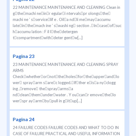
22 MAINTENANCE MAINTENANCE AND CLEANING Clean in
gthemachi neinr egulari ntervalspr olongsthe
machi ne ’ sservicelif e . Oila ndli memayaccumu
lateinthemach ine ’ swashi ng section .Incaseofsuc
haccumu lation : F il lthedetergen
tcompartmentwithdeter gentw[...]
Pagina 23
23 MAINTENANCE MAINTENANCE AND CLEANING SPRAY
ARMS
Checkwhetherornottheholesfortheupperandlo
wer sprayarm sarec logged.Ifther eisa nyclogg
ing ,remove thesprayarmsa
ndcleanthemunderwater . Y oucanr emovethelo
werspr ayarmbypull in gitup[...]
Pagina 24
24 FAILURE CODES FAILURE CODES AND WHAT TO DO IN
CASE OF FAILURE PRACTICAL AND USEFUL INFORMATION