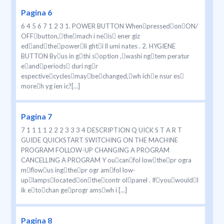
Pagina 6
6 4 5 6 7 1 2 3 1. POWER BUTTON WhenpressedonON/
OFFbutton,themach i neis ener giz
edandthepowerli ghti ll umi nates . 2. HYGIENE
BUTTON Byus in gthi soption ,washi ngtem peratur
eandperiods duri ngr
espectivecyclesmaybechanged,wh iche nsur es
moreh yg ien ic?[...]
Pagina 7
7 1 1 1 1 2 2 2 3 3 3 4 DESCRIPTION Q UICK S T A R T
GUIDE QUICKSTART SWITCHING ON THE MACHINE
PROGRAM FOLLOW-UP CHANGING A PROGRAM
CANCELLING A PROGRAM Y oucanfol lowthepr ogra
mflowus ingthepr ogr amfol low-
uplampslocatedonthecontr olpanel . Ifyouwouldl
ik etochan geprogr amswh i [...]
Pagina 8