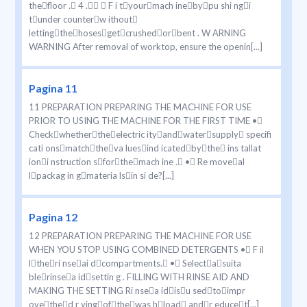
thefloor . 4 .  F i tyourmach inebypu shi ngi
tunder counterw ithout
lettingthehosesgetcrushedorbent . W ARNING
WARNING After removal of worktop, ensure the openin[...]
Pagina 11
11 PREPARATION PREPARING THE MACHINE FOR USE
PRIOR TO USING THE MACHINE FOR THE FIRST TIME •
Checkwhethertheelectric ityandwatersupply specifi
cati onsmatchtheva luesind icatedbythe ins tallat
ioni nstruction sforthemach ine . • Re moveal
lpackag in gmateria lsin si de?[...]
Pagina 12
12 PREPARATION PREPARING THE MACHINE FOR USE
WHEN YOU STOP USING COMBINED DETERGENTS • F il
ltheri nseai dcompartments. • Selectasuita
blerinsea idsettin g . FILLING WITH RINSE AID AND
MAKING THE SETTING Ri nsea idisu sedtoimpr
ovethed r yingofthewas hload andr educet[...]