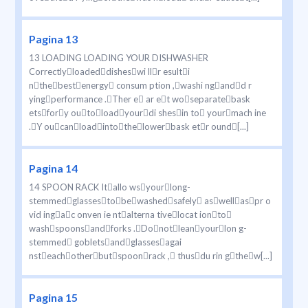
Pagina 13
13 LOADING LOADING YOUR DISHWASHER
Correctlyloadeddisheswi llr esulti
nthebestenergy consum ption ,washi ngandd r
yingperformance .Ther e ar et woseparatebask
etsfory outoloadyourdi shesin to yourmach ine
.Y oucanloadintothelowerbask etr ound[...]
Pagina 14
14 SPOON RACK Itallo wsyourlong-
stemmedglassestobewashedsafely aswellaspr o
vid ingac onven ie ntalterna tivelocat ionto
washspoonsandforks .Donotleanyourlon g-
stemmed gobletsandglassesagai
nsteachotherbutspoonrack , thusdu rin gthew[...]
Pagina 15