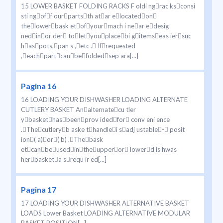
15 LOWER BASKET FOLDING RACKS F oldi ngrac ksconsi
sti ngoff ourpartsth atar elocatedon
thelowerbask etofyourmach i near edesig
nedinor der toletyouplacebi gitemseas iersuc
haspots,pan s ,etc . Ifrequested
,eachpartcanbefoldedsep ara[...]
Pagina 16
16 LOADING YOUR DISHWASHER LOADING ALTERNATE
CUTLERY BASKET Analternatecu tler
ybaskethasbeenprov idedfor conv eni ence
.Thecutleryb aske thandlei sadj ustable- posit
ion( a)or( b) .Thebask
etcanbeusedintheupperor lowerd is hwas
herbasketa srequ ir ed[...]
Pagina 17
17 LOADING YOUR DISHWASHER ALTERNATIVE BASKET
LOADS Lower Basket LOADING ALTERNATIVE MODULAR