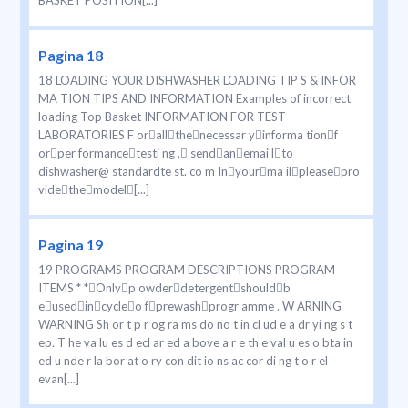
BASKET POSITION[...]
Pagina 18
18 LOADING YOUR DISHWASHER LOADING TIP S & INFOR
MA TION TIPS AND INFORMATION Examples of incorrect
loading Top Basket INFORMATION FOR TEST
LABORATORIES F orallthenecessar yinforma tionf
orper formancetesti ng , sendanemai lto
dishwasher@ standardte st. co m Inyourma ilpleasepro
videthemodel[...]
Pagina 19
19 PROGRAMS PROGRAM DESCRIPTIONS PROGRAM
ITEMS * *Onlyp owderdetergentshouldb
eusedincycleo fprewashprogr amme . W ARNING
WARNING Sh or t p r og ra ms do no t in cl ud e a dr yi ng s t
ep. T he va lu es d ecl ar ed a bove a r e th e val u es o bta in
ed u nde r la bor at o ry con dit io ns ac cor di ng t o r el
evan[...]