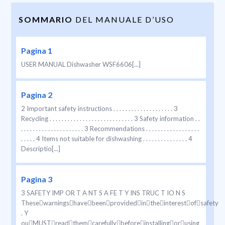
SOMMARIO
DEL MANUALE D’USO
Pagina 1
USER MANUAL Dishwasher WSF6606[...]
Pagina 2
2 Important safety instructions . . . . . . . . . . . . . . . . . . . . 3
Recycling . . . . . . . . . . . . . . . . . . . . . . . . . . . . 3 Safety information . .
. . . . . . . . . . . . . . . . . . . . . 3 Recommendations . . . . . . . . . . . . . . . . . .
. . . . . 4 Items not suitable for dishwashing . . . . . . . . . . . . . . . 4
Descriptio[...]
Pagina 3
3 SAFETY IMP OR T A NT S A FE T Y INS TRUC T IO N S
Thesewarningshavebeenprovidedintheinterestofsafety
. Y
ouMUSTreadthemcarefullybeforeinstallingorusing