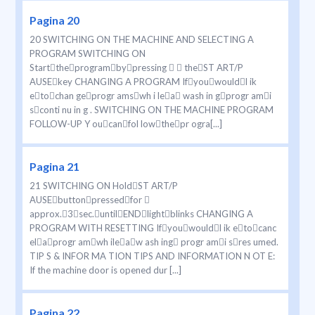
Pagina 20
20 SWITCHING ON THE MACHINE AND SELECTING A
PROGRAM SWITCHING ON
Starttheprogrambypressing   theST ART/P
AUSEkey CHANGING A PROGRAM Ifyouwouldl ik
etochan geprogr amswh i lea wash in gprogr ami
sconti nu in g . SWITCHING ON THE MACHINE PROGRAM
FOLLOW-UP Y oucanfol lowthepr ogra[...]
Pagina 21
21 SWITCHING ON HoldST ART/P
AUSEbuttonpressedfor 
approx.3sec.untilENDlightblinks CHANGING A
PROGRAM WITH RESETTING Ifyouwouldl ik etocanc
elaprogr amwh ileaw ash ing progr ami sres umed.
TIP S & INFOR MA TION TIPS AND INFORMATION N OT E:
If the machine door is opened dur [...]
Pagina 22