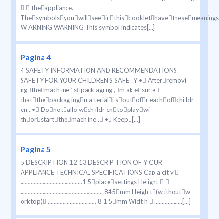
  theappliance.
Thesymbolsyouwillseeinthisbooklethavethesemeanings
W ARNING WARNING This symbol indicates[...]
Pagina 4
4 SAFETY INFORMATION AND RECOMMENDATIONS
SAFETY FOR YOUR CHILDREN’S SAFETY • Afterremovi
ngthemach ine ’ spack agi ng ,m ak esur e
thatthepackag ingma teriali soutofr eachofchi ldr
en . • Donotallo wch ildr entoplaywi
thorstartthemach ine . • Keep[...]
Pagina 5
5 DESCRIPTION 12 13 DESCRIP TION OF Y OUR
APPLIANCE TECHNICAL SPECIFICATIONS Cap a cit y 
..........................................1 5placesettings He ight  
........................................................ 845mm Heigh t(w ithoutw
orktop) ................................. 8 1 5mm Widt h  ...................[...]