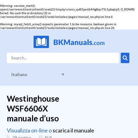
Warning
: session_start():
open(/var/www/clients/client0/web23/tmp/q/v/sess_qv85puitkfi4g8qv75c1pbq6p5, O_RDWR)
failed: No such file or directory (2) in
/var/www/clients/client0/web23/web/includes/pages/manual_inc.php
on line
6
Warning
: mysql_fetch_array() expects parameter 1 to be resource, boolean given in
/var/www/clients/client0/web23/web/includes/pages/manual_inc.php
on line
26
Italiano
Westinghouse
WSF6606X
manuale d’uso
Visualizza on-line o
scarica il manuale
28 pagine
N/A