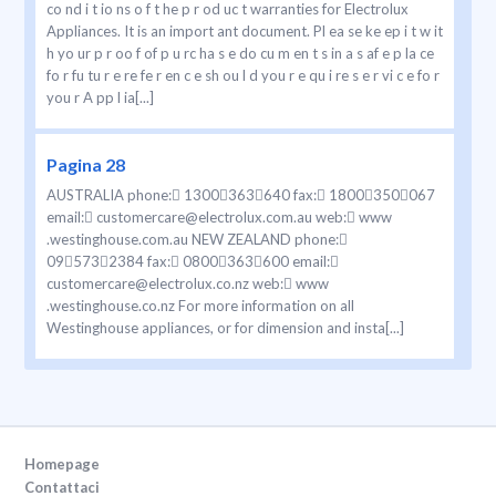
co nd i t io ns o f t he p r od uc t warranties for Electrolux
Appliances. It is an import ant document. Pl ea se ke ep i t w it
h yo ur p r oo f of p u rc ha s e do cu m en t s in a s af e p la ce
fo r fu tu r e re fe r en c e sh ou l d you r e qu i re s e r vi c e fo r
you r A pp l ia[...]
Pagina 28
AUSTRALIA phone: 1300363640 fax: 1800350067
email: customercare@electrolux.com.au web: www
.westinghouse.com.au NEW ZEALAND phone:
095732384 fax: 0800363600 email:
customercare@electrolux.co.nz web: www
.westinghouse.co.nz For more information on all
Westinghouse appliances, or for dimension and insta[...]
Homepage
Contattaci