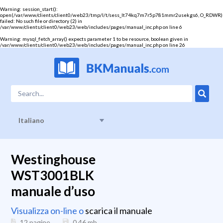
Warning
: session_start():
open(/var/www/clients/client0/web23/tmp/l/t/sess_lt74kq7m7r5p781mmr2usekgs6, O_RDWR)
failed: No such file or directory (2) in
/var/www/clients/client0/web23/web/includes/pages/manual_inc.php
on line
6
Warning
: mysql_fetch_array() expects parameter 1 to be resource, boolean given in
/var/www/clients/client0/web23/web/includes/pages/manual_inc.php
on line
26
Italiano
Westinghouse
WST3001BLK
manuale d’uso
Visualizza on-line o
scarica il manuale
12 pagine
0.46
mb