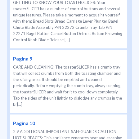
GETTING TO KNOW YOUR TOASTERSLICER: Your
toasterSLICER has a number of control buttons and several
unique features. Please take a moment to acquaint yourself
with them: Bread Slots Bread Carriage Lever Plunger Bagel
Chute Blade Assembly P/N 22272 Crumb Tray Tab P/N
22271 Bagel Button Cancel Button Defrost Button Browning
Control Knob Blade Release [...]
Pagina 9
CARE AND CLEANING: The toasterSLICER has a crumb tray
that will collect crumbs from both the toasting chamber and
the slicing area. It should be emptied and cleaned
periodically. Before emptying the crumb tray, always unplug
the toasterSLICER and wait for it to cool down completely.
Tap the sides of the unit lightly to dislodge any crumbs in the
br[...]
Pagina 10
2 9 ADDITIONAL IMPORTANT SAFEGUARDS CAUTION
HOT SURFACES: This appliance generates heat and escaping