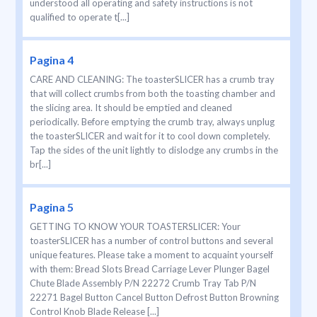
understood all operating and safety instructions is not
qualified to operate t[...]
Pagina 4
CARE AND CLEANING: The toasterSLICER has a crumb tray
that will collect crumbs from both the toasting chamber and
the slicing area. It should be emptied and cleaned
periodically. Before emptying the crumb tray, always unplug
the toasterSLICER and wait for it to cool down completely.
Tap the sides of the unit lightly to dislodge any crumbs in the
br[...]
Pagina 5
GETTING TO KNOW YOUR TOASTERSLICER: Your
toasterSLICER has a number of control buttons and several
unique features. Please take a moment to acquaint yourself
with them: Bread Slots Bread Carriage Lever Plunger Bagel
Chute Blade Assembly P/N 22272 Crumb Tray Tab P/N
22271 Bagel Button Cancel Button Defrost Button Browning
Control Knob Blade Release [...]