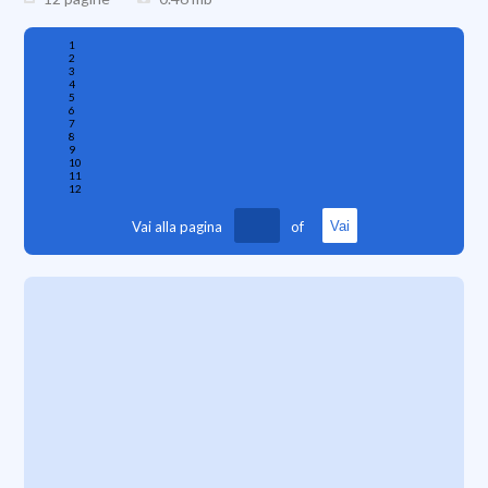
1
2
3
4
5
6
7
8
9
10
11
12
Vai alla pagina
of
Vai