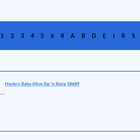
1
2
3
4
5
6
8
A
B
D
E
I
R
S
Hasbro Baby Alive Sip 'n Slurp 18689