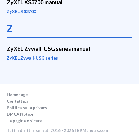
ZyXEL XS3700 manual
ZyXEL XS3700
Z
ZyXEL Zywall-USG series manual
ZyXEL Zywall-USG series
Homepage
Contattaci
Politica sulla privacy
DMCA Notice
La pagina è sicura
Tutti i diritti riservati 2016 - 2026 | BKManuals.com