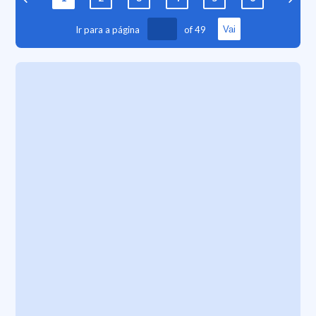
Ir para a página
of
49
Vai