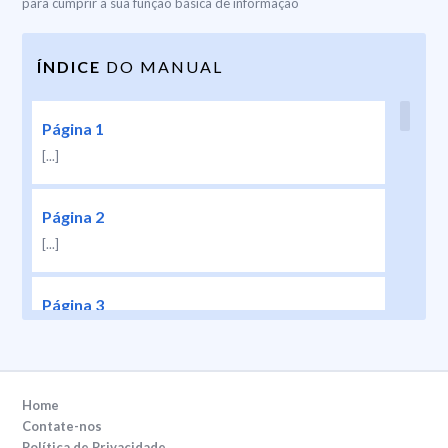
para cumprir a sua função básica de informação
ÍNDICE
DO MANUAL
Página 1
[...]
Página 2
[...]
Página 3
[...]
Página 4
Home
[...]
Contate-nos
Política de Privacidade