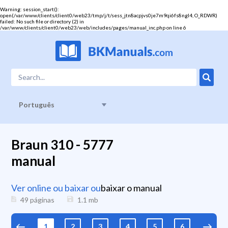
Warning
: session_start():
open(/var/www/clients/client0/web23/tmp/j/t/sess_jtn8acpjvs0je7m9qi6fs8ngl4, O_RDWR)
failed: No such file or directory (2) in
/var/www/clients/client0/web23/web/includes/pages/manual_inc.php
on line
6
Português
Braun 310 - 5777
manual
Ver online ou baixar ou
baixar o manual
49 páginas
1.1
mb
1
2
3
4
5
6
7