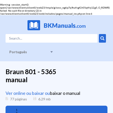
Warning
: session_start():
open(/var/www/clients/client0/web23/tmp/e/g/sess_eg6p7q9cufvgf2r05qtfvj12g5, O_RDWR)
failed: No such file or directory (2) in
/var/www/clients/client0/web23/web/includes/pages/manual_inc.php
on line
6
Português
Braun 801 - 5365
manual
Ver online ou baixar ou
baixar o manual
77 páginas
6.29
mb
1
2