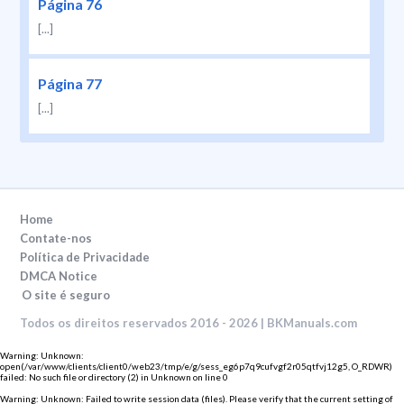
Página 76
[...]
Página 77
[...]
Home
Contate-nos
Política de Privacidade
DMCA Notice
O site é seguro
Todos os direitos reservados 2016 - 2026 | BKManuals.com
Warning
: Unknown:
open(/var/www/clients/client0/web23/tmp/e/g/sess_eg6p7q9cufvgf2r05qtfvj12g5, O_RDWR)
failed: No such file or directory (2) in
Unknown
on line
0
Warning
: Unknown: Failed to write session data (files). Please verify that the current setting of