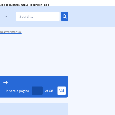
/includes/pages/manual_inc.php
on line
6
nsoDryer manual
17
18
19
20
21
22
23
24
25
26
27
Ir para a página
of
68
Vai