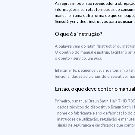
As regras impõem ao revendedor a obrigação
informações incorretas fornecidas ao consum
manual em uma outra forma de que em papel, 
SensoDryer vídeos instrutivos para os usuári
O que é a instrução?
A palavra vem do latim "Instructio" ou instr
O objetivo do manual é instruir, facilitar o
o objeto / serviço, um guia.
Infelizmente, pequenos usuários tomam o tem
funcionalidades adicionais do dispositivo, ma
Então, o que deve conter o manual
Primeiro, o manual Braun Satin-Hair 7 HD 78
- dados técnicos do dispositivo Braun Satin
- nome do fabricante e ano de fabricação do 
- instruções de utilização, regulação e manu
- sinais de segurança e certificados que co