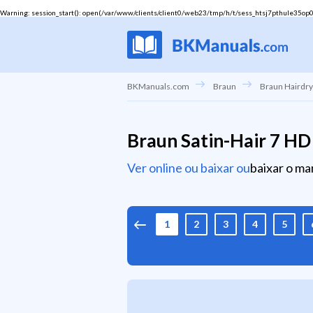
Warning
: session_start(): open(/var/www/clients/client0/web23/tmp/h/t/sess_htsj7pthule35op0dn
BKManuals.com
Braun
Braun Hairdr
Braun Satin-Hair 7 H
Ver online ou baixar ou
baixar o ma
1
2
3
4
5