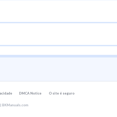
vacidade
DMCA Notice
O site é seguro
6 | BKManuals.com