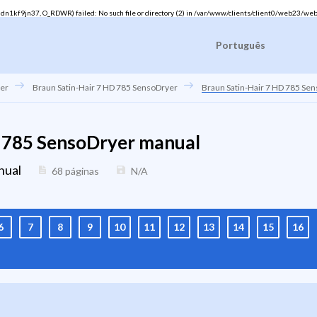
1kf9jn37, O_RDWR) failed: No such file or directory (2) in
/var/www/clients/client0/web23/web
Português
yer
Braun Satin-Hair 7 HD 785 SensoDryer
Braun Satin-Hair 7 HD 785 Se
D 785 SensoDryer manual
nual
68 páginas
N/A
6
7
8
9
10
11
12
13
14
15
16