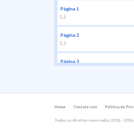
Página 1
[...]
Página 2
[...]
Página 3
[...]
Página 4
[...]
Home
Contate-nos
Política de Pri
Página 5
Todos os direitos reservados 2016 - 202
[...]