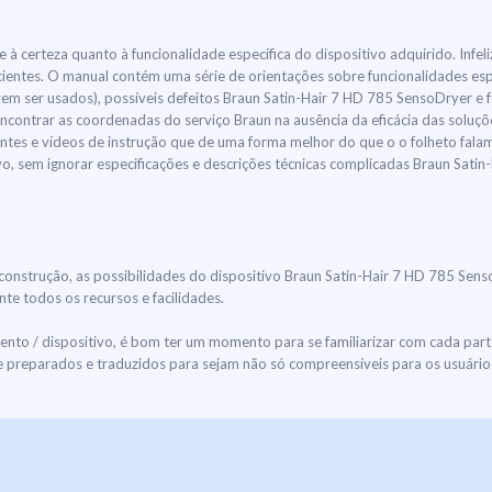
 à certeza quanto à funcionalidade específica do dispositivo adquirido. Infe
ientes. O manual contém uma série de orientações sobre funcionalidades esp
 ser usados), possíveis defeitos Braun Satin-Hair 7 HD 785 SensoDryer e 
ncontrar as coordenadas do serviço Braun na ausência da eficácia das soluç
tes e vídeos de instrução que de uma forma melhor do que o o folheto falam 
ivo, sem ignorar especificações e descrições técnicas complicadas Braun Sat
construção, as possibilidades do dispositivo Braun Satin-Hair 7 HD 785 Sens
e todos os recursos e facilidades.
to / dispositivo, é bom ter um momento para se familiarizar com cada part
preparados e traduzidos para sejam não só compreensíveis para os usuários