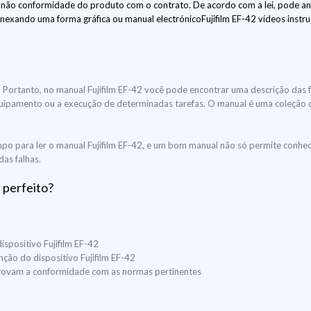
 não conformidade do produto com o contrato. De acordo com a lei, pode a
anexando uma forma gráfica ou manual electrónicoFujifilm EF-42 vídeos instru
ir. Portanto, no manual Fujifilm EF-42 você pode encontrar uma descrição das
do equipamento ou a execução de determinadas tarefas. O manual é uma coleção
o para ler o manual Fujifilm EF-42, e um bom manual não só permite conhece
das falhas.
 perfeito?
ispositivo Fujifilm EF-42
nção do dispositivo Fujifilm EF-42
mprovam a conformidade com as normas pertinentes