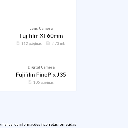
Lens Camera
Fujifilm XF60mm
112 páginas
2.73 mb
Digital Camera
Fujifilm FinePix J35
105 páginas
 manual ou informações incorretas fornecidas