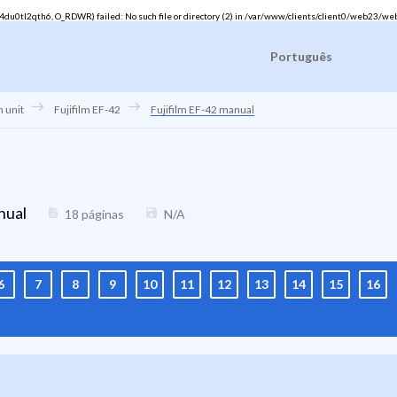
u0tl2qth6, O_RDWR) failed: No such file or directory (2) in
/var/www/clients/client0/web23/we
Português
h unit
Fujifilm EF-42
Fujifilm EF-42 manual
nual
18 páginas
N/A
6
7
8
9
10
11
12
13
14
15
16