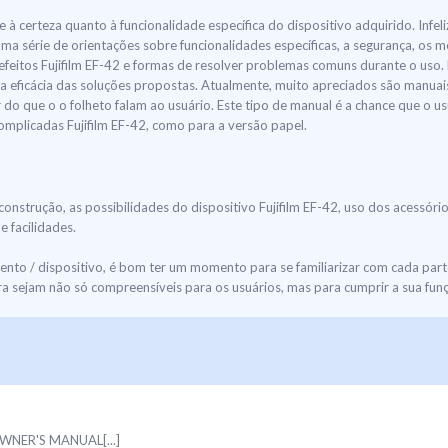
 à certeza quanto à funcionalidade específica do dispositivo adquirido. Infel
uma série de orientações sobre funcionalidades específicas, a segurança, 
feitos Fujifilm EF-42 e formas de resolver problemas comuns durante o uso.
da eficácia das soluções propostas. Atualmente, muito apreciados são manuai
do que o o folheto falam ao usuário. Este tipo de manual é a chance que o us
complicadas Fujifilm EF-42, como para a versão papel.
construção, as possibilidades do dispositivo Fujifilm EF-42, uso dos acessór
 facilidades.
o / dispositivo, é bom ter um momento para se familiarizar com cada parte
 sejam não só compreensíveis para os usuários, mas para cumprir a sua fun
OWNER'S MANUAL[...]