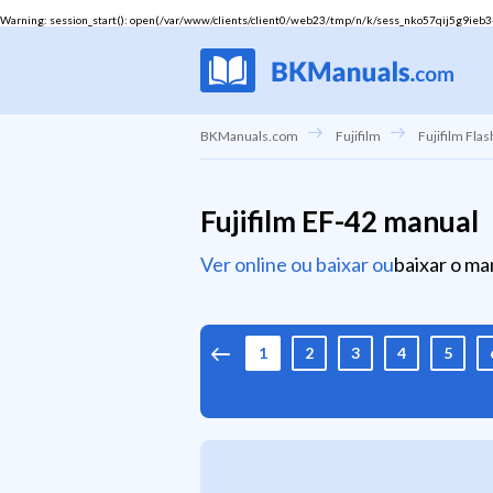
Warning
: session_start(): open(/var/www/clients/client0/web23/tmp/n/k/sess_nko57qij5g9ieb34d
BKManuals.com
Fujifilm
Fujifilm Flas
Fujifilm EF-42 manual
Ver online ou baixar ou
baixar o ma
1
2
3
4
5