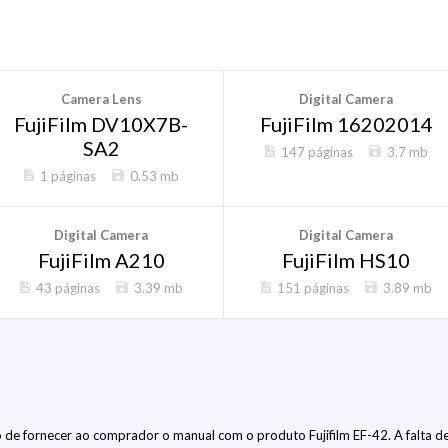
Camera Lens
Digital Camera
FujiFilm DV10X7B-
FujiFilm 16202014
SA2
147 páginas
3.7 mb
1 páginas
0.53 mb
Digital Camera
Digital Camera
FujiFilm A210
FujiFilm HS10
43 páginas
3.39 mb
151 páginas
3.89 mb
de fornecer ao comprador o manual com o produto Fujifilm EF-42. A falta de