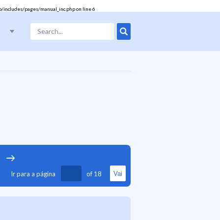
b/includes/pages/manual_inc.php
on line
6
17
18
Ir para a página
of
18
Vai