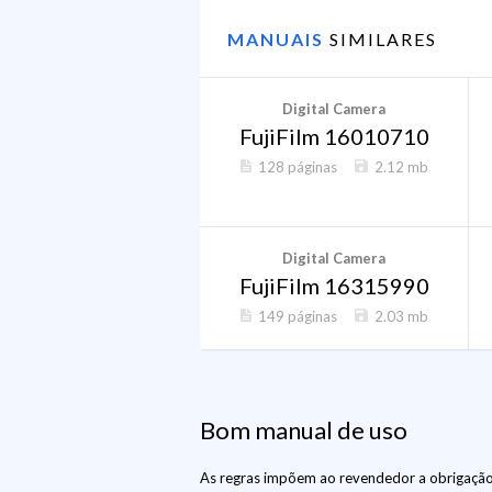
MANUAIS
SIMILARES
Digital Camera
FujiFilm 16010710
128 páginas
2.12 mb
Digital Camera
FujiFilm 16315990
149 páginas
2.03 mb
Bom manual de uso
As regras impõem ao revendedor a obrigação 