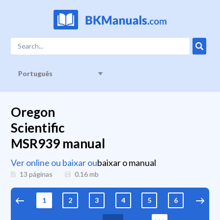
Português
Oregon
Scientific
MSR939 manual
Ver online ou baixar ou
baixar o manual
13 páginas
0.16
mb
1
2
3
4
5
6
7