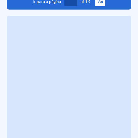
Ir para a página
of
13
Vai