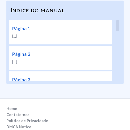
ÍNDICE
DO MANUAL
Página 1
[...]
Página 2
[...]
Página 3
[...]
Página 4
Home
[...]
Contate-nos
Política de Privacidade
DMCA Notice