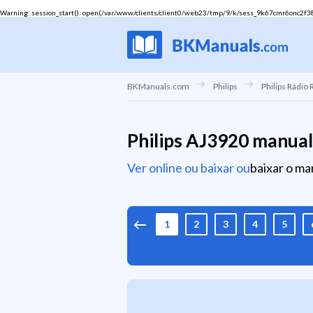
Warning
: session_start(): open(/var/www/clients/client0/web23/tmp/9/k/sess_9k67cmr6onc2f38fet
BKManuals.com
Philips
Philips Rádio 
Philips AJ3920 manual
Ver online ou baixar ou
baixar o ma
1
2
3
4
5