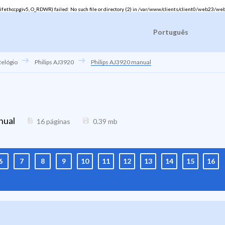
hccpgiv5, O_RDWR) failed: No such file or directory (2) in
/var/www/clients/client0/web23/web
Português
Relógio
Philips AJ3920
Philips AJ3920 manual
nual
16 páginas
0.39
mb
6
7
8
9
10
11
12
13
14
15
16