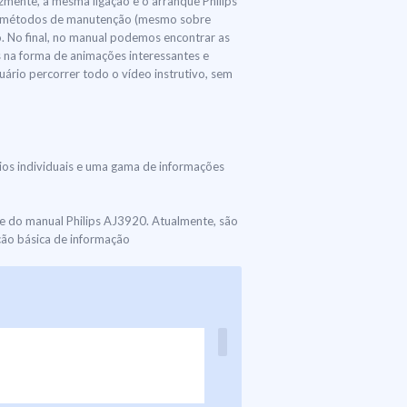
izmente, a mesma ligação e o arranque Philips
 os métodos de manutenção (mesmo sobre
. No final, no manual podemos encontrar as
s na forma de animações interessantes e
uário percorrer todo o vídeo instrutivo, sem
rios individuais e uma gama de informações
e do manual Philips AJ3920. Atualmente, são
ção básica de informação