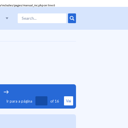
/includes/pages/manual_inc.php
on line
6
Ir para a página
of
16
Vai