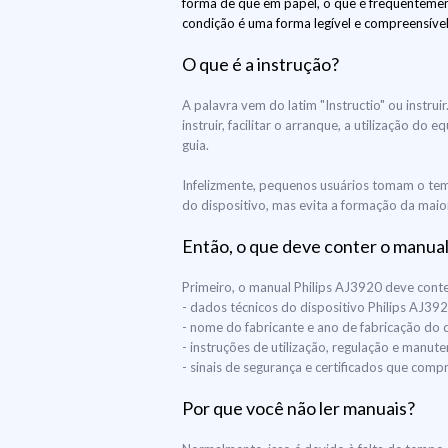
forma de que em papel, o que é frequentement
condição é uma forma legível e compreensível
O que é a instrução?
A palavra vem do latim "Instructio" ou instr
instruir, facilitar o arranque, a utilização 
guia.
Infelizmente, pequenos usuários tomam o tem
do dispositivo, mas evita a formação da maior
Então, o que deve conter o manual
Primeiro, o manual Philips AJ3920 deve conte
- dados técnicos do dispositivo Philips AJ39
- nome do fabricante e ano de fabricação do 
- instruções de utilização, regulação e manut
- sinais de segurança e certificados que co
Por que você não ler manuais?