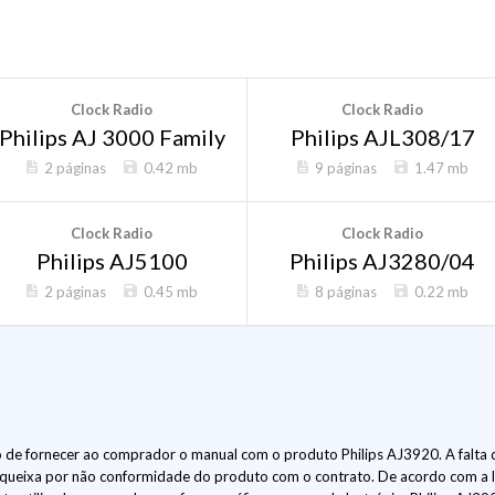
Clock Radio
Clock Radio
Philips AJ 3000 Family
Philips AJL308/17
2 páginas
0.42 mb
9 páginas
1.47 mb
Clock Radio
Clock Radio
Philips AJ5100
Philips AJ3280/04
2 páginas
0.45 mb
8 páginas
0.22 mb
de fornecer ao comprador o manual com o produto Philips AJ3920. A falta 
 queixa por não conformidade do produto com o contrato. De acordo com a 