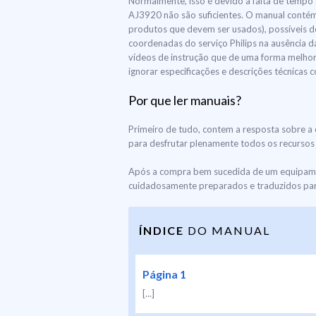
Normalmente, isso é devido à falta de tempo e
AJ3920 não são suficientes. O manual contém
produtos que devem ser usados), possíveis d
coordenadas do serviço Philips na ausência d
vídeos de instrução que de uma forma melhor 
ignorar especificações e descrições técnicas
Por que ler manuais?
Primeiro de tudo, contem a resposta sobre a 
para desfrutar plenamente todos os recursos e
Após a compra bem sucedida de um equipament
cuidadosamente preparados e traduzidos para
ÍNDICE
DO MANUAL
Página 1
[...]