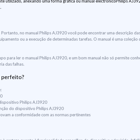
e utilizado, anexando uma forma gráfica ou manual electrónicoPhilips AJ3920
.
uir. Portanto, no manual Philips AJ3920 você pode encontrar uma descrição da
do equipamento ou a execução de determinadas tarefas. O manual é uma coleção
po para ler o manual Philips AJ3920, e um bom manual não só permite conhec
ia das falhas.
 perfeito?
:
20
dispositivo Philips AJ3920
enção do dispositivo Philips AJ3920
mprovam a conformidade com as normas pertinentes