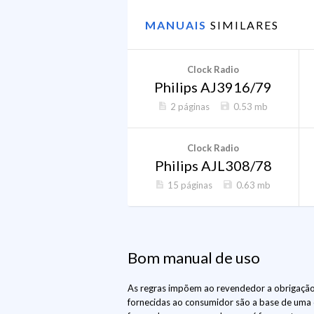
MANUAIS
SIMILARES
Clock Radio
Philips AJ3916/79
2 páginas
0.53 mb
Clock Radio
Philips AJL308/78
15 páginas
0.63 mb
Bom manual de uso
As regras impõem ao revendedor a obrigação 
fornecidas ao consumidor são a base de uma