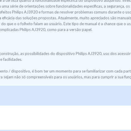
 à certeza quanto à funcionalidade específica do dispositivo adquirido. Infel
 uma série de orientações sobre funcionalidades específicas, a segurança,
efeitos Philips AJ3920 e formas de resolver problemas comuns durante o uso
a eficácia das soluções propostas. Atualmente, muito apreciados são manuai
do que o o folheto falam ao usuário. Este tipo de manual é a chance que o us
 complicadas Philips AJ3920, como para a versão papel.
construção, as possibilidades do dispositivo Philips AJ3920, uso dos acessó
 facilidades.
o / dispositivo, é bom ter um momento para se familiarizar com cada part
 sejam não só compreensíveis para os usuários, mas para cumprir a sua fun