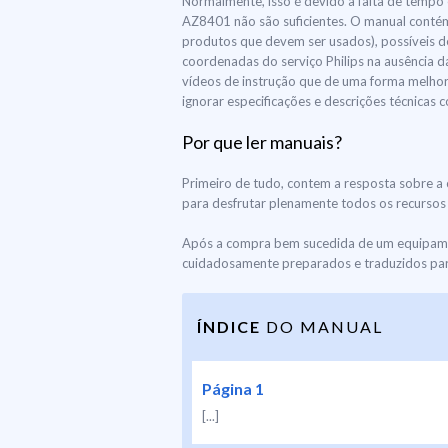
Normalmente, isso é devido à falta de tempo e
AZ8401 não são suficientes. O manual contém
produtos que devem ser usados), possíveis d
coordenadas do serviço Philips na ausência d
vídeos de instrução que de uma forma melhor 
ignorar especificações e descrições técnicas
Por que ler manuais?
Primeiro de tudo, contem a resposta sobre a 
para desfrutar plenamente todos os recursos e
Após a compra bem sucedida de um equipamen
cuidadosamente preparados e traduzidos para
ÍNDICE
DO MANUAL
Página 1
[...]