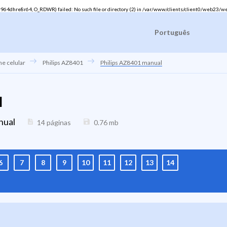
4dhre8r64, O_RDWR) failed: No such file or directory (2) in
/var/www/clients/client0/web23/w
Português
ne celular
Philips AZ8401
Philips AZ8401 manual
l
nual
14 páginas
0.76
mb
6
7
8
9
10
11
12
13
14