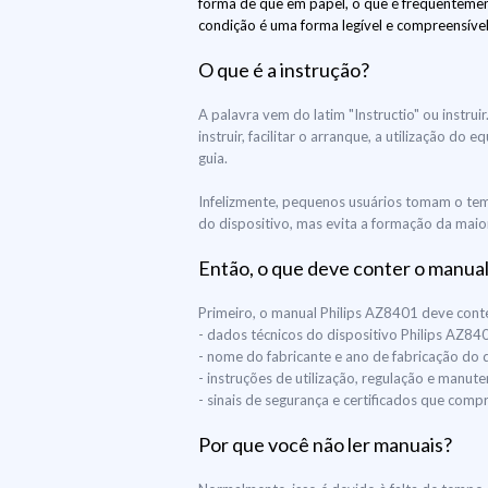
forma de que em papel, o que é frequentement
condição é uma forma legível e compreensível
O que é a instrução?
A palavra vem do latim "Instructio" ou instr
instruir, facilitar o arranque, a utilização 
guia.
Infelizmente, pequenos usuários tomam o tem
do dispositivo, mas evita a formação da maior
Então, o que deve conter o manual
Primeiro, o manual Philips AZ8401 deve cont
- dados técnicos do dispositivo Philips AZ84
- nome do fabricante e ano de fabricação do 
- instruções de utilização, regulação e manut
- sinais de segurança e certificados que co
Por que você não ler manuais?