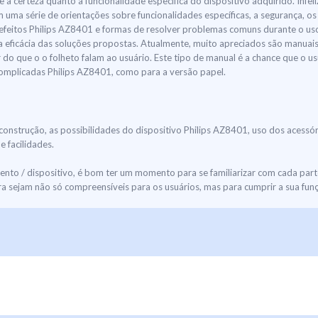
 à certeza quanto à funcionalidade específica do dispositivo adquirido. Infel
 uma série de orientações sobre funcionalidades específicas, a segurança
efeitos Philips AZ8401 e formas de resolver problemas comuns durante o uso
a eficácia das soluções propostas. Atualmente, muito apreciados são manuai
do que o o folheto falam ao usuário. Este tipo de manual é a chance que o us
 complicadas Philips AZ8401, como para a versão papel.
construção, as possibilidades do dispositivo Philips AZ8401, uso dos acessó
 facilidades.
to / dispositivo, é bom ter um momento para se familiarizar com cada part
 sejam não só compreensíveis para os usuários, mas para cumprir a sua fun