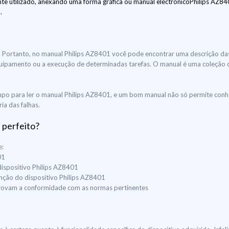
e utilizado, anexando uma forma gráfica ou manual electrónicoPhilips AZ8401
.
uir. Portanto, no manual Philips AZ8401 você pode encontrar uma descrição d
do equipamento ou a execução de determinadas tarefas. O manual é uma coleção
po para ler o manual Philips AZ8401, e um bom manual não só permite conhec
ia das falhas.
 perfeito?
e:
01
dispositivo Philips AZ8401
enção do dispositivo Philips AZ8401
mprovam a conformidade com as normas pertinentes