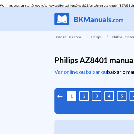
Warning
: session_start(): open(/var/www/clients/client0/web23/tmp/q/u/sess_quqe4f857d33blr96
BKManuals.com
Philips
Philips Telefo
Philips AZ8401 manua
Ver online ou baixar ou
baixar o ma
1
2
3
4
5