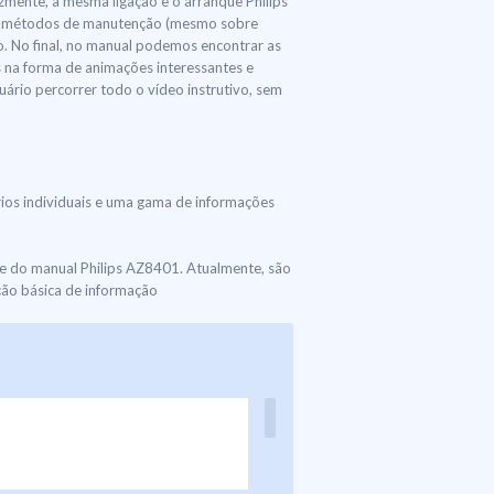
izmente, a mesma ligação e o arranque Philips
, os métodos de manutenção (mesmo sobre
. No final, no manual podemos encontrar as
s na forma de animações interessantes e
uário percorrer todo o vídeo instrutivo, sem
rios individuais e uma gama de informações
e do manual Philips AZ8401. Atualmente, são
ção básica de informação