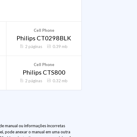
Cell Phone
Philips CT0298BLK
2 páginas
0.39 mb
Cell Phone
Philips CTS800
2 páginas
0.32 mb
de manual ou informações incorretas
lei, pode anexar o manual em uma outra