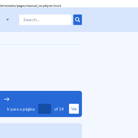
eb/includes/pages/manual_inc.php
on line
6
Ir para a página
of
14
Vai