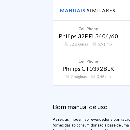
MANUAIS
SIMILARES
Cell Phone
Philips 32PFL3404/60
32 páginas
6.91 mb
Cell Phone
Philips CT0392BLK
2 páginas
0.46 mb
Bom manual de uso
As regras impõem ao revendedor a obrigação 
fornecidas ao consumidor são a base de uma