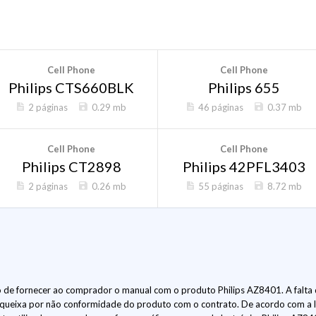
Cell Phone
Cell Phone
Philips CTS660BLK
Philips 655
2 páginas
0.29 mb
46 páginas
0.37 mb
Cell Phone
Cell Phone
Philips CT2898
Philips 42PFL3403
2 páginas
0.26 mb
55 páginas
8.72 mb
de fornecer ao comprador o manual com o produto Philips AZ8401. A falta 
 queixa por não conformidade do produto com o contrato. De acordo com a 